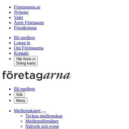
Företagarna.se
Nyheter
Valet
Årets Företagare
Försäkringar
Bli medlem
Logga in
Om Företagarna
Kontakt
Här finns vi
Stäng karta
Bli medlem
Sök
Meny
Medlemskapet
Teckna medlemskap
Medlemsförmåner
Nätverk och event