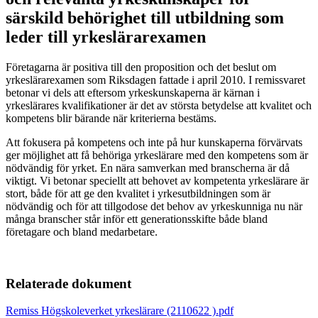
särskild behörighet till utbildning som
leder till yrkeslärarexamen
Företagarna är positiva till den proposition och det beslut om
yrkeslärarexamen som Riksdagen fattade i april 2010. I remissvaret
betonar vi dels att eftersom yrkeskunskaperna är kärnan i
yrkeslärares kvalifikationer är det av största betydelse att kvalitet och
kompetens blir bärande när kriterierna bestäms.
Att fokusera på kompetens och inte på hur kunskaperna förvärvats
ger möjlighet att få behöriga yrkeslärare med den kompetens som är
nödvändig för yrket. En nära samverkan med branscherna är då
viktigt. Vi betonar speciellt att behovet av kompetenta yrkeslärare är
stort, både för att ge den kvalitet i yrkesutbildningen som är
nödvändig och för att tillgodose det behov av yrkeskunniga nu när
många branscher står inför ett generationsskifte både bland
företagare och bland medarbetare.
Relaterade dokument
Remiss Högskoleverket yrkeslärare (2110622 ).pdf