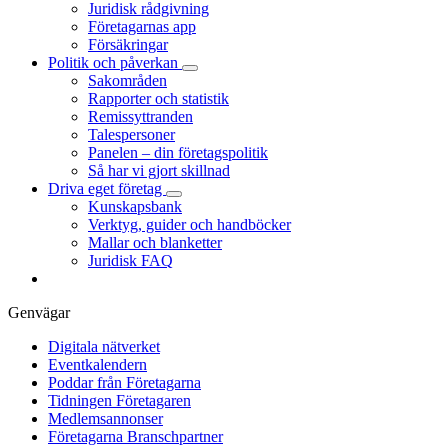
Juridisk rådgivning
Företagarnas app
Försäkringar
Politik och påverkan
Sakområden
Rapporter och statistik
Remissyttranden
Talespersoner
Panelen – din företagspolitik
Så har vi gjort skillnad
Driva eget företag
Kunskapsbank
Verktyg, guider och handböcker
Mallar och blanketter
Juridisk FAQ
Genvägar
Digitala nätverket
Eventkalendern
Poddar från Företagarna
Tidningen Företagaren
Medlemsannonser
Företagarna Branschpartner