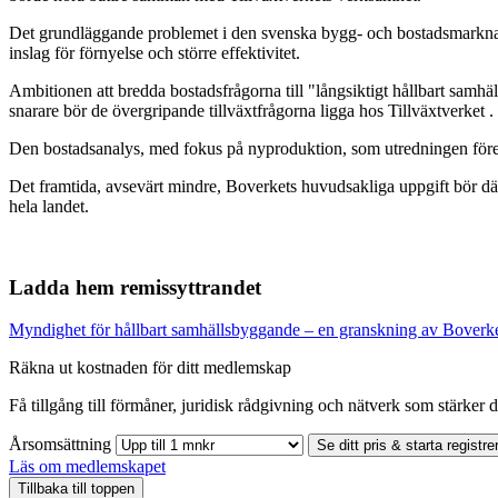
Det grundläggande problemet i den svenska bygg- och bostadsmarknaden
inslag för förnyelse och större effektivitet.
Ambitionen att bredda bostadsfrågorna till "långsiktigt hållbart samhä
snarare bör de övergripande tillväxtfrågorna ligga hos Tillväxtverket .
Den bostadsanalys, med fokus på nyproduktion, som utredningen föreslå
Det framtida, avsevärt mindre, Boverkets huvudsakliga uppgift bör därme
hela landet.
Ladda hem remissyttrandet
Myndighet för hållbart samhällsbyggande – en granskning av Bover
Räkna ut kostnaden för ditt medlemskap
Få tillgång till förmåner, juridisk rådgivning och nätverk som stärker di
Årsomsättning
Se ditt pris & starta registre
Läs om medlemskapet
Tillbaka till toppen