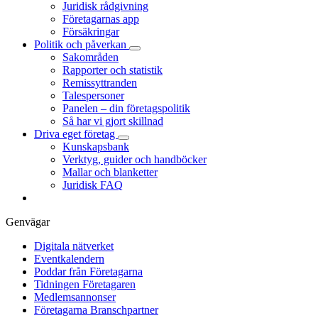
Juridisk rådgivning
Företagarnas app
Försäkringar
Politik och påverkan
Sakområden
Rapporter och statistik
Remissyttranden
Talespersoner
Panelen – din företagspolitik
Så har vi gjort skillnad
Driva eget företag
Kunskapsbank
Verktyg, guider och handböcker
Mallar och blanketter
Juridisk FAQ
Genvägar
Digitala nätverket
Eventkalendern
Poddar från Företagarna
Tidningen Företagaren
Medlemsannonser
Företagarna Branschpartner