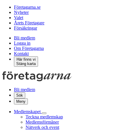
Företagarna.se
Nyheter
Valet
Årets Företagare
Försäkringar
Bli medlem
Logga in
Om Företagarna
Kontakt
Här finns vi
Stäng karta
Bli medlem
Sök
Meny
Medlemskapet
Teckna medlemskap
Medlemsförmåner
Nätverk och event