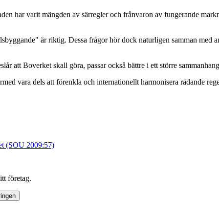
 har varit mängden av särregler och frånvaron av fungerande marknader
llsbyggande" är riktig. Dessa frågor hör dock naturligen samman med andra
r att Boverket skall göra, passar också bättre i ett större sammanhang
d vara dels att förenkla och internationellt harmonisera rådande regelve
ket (SOU 2009:57)
tt företag.
ringen