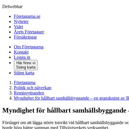
Delwebbar
Företagarna.se
Nyheter
Valet
Årets Företagare
Försäkringar
Om Företagarna
Kontakt
Logga in
Här finns vi
Stäng karta
Stäng karta
Företagarna
Politik och påverkan
Remissyttranden
Myndighet för hållbart samhällsbyggande – en granskning av
Myndighet för hållbart samhällsbyggande 
Förslaget om att lägga större tonvikt vid hållbart samhällsbyggande 
borde höra bättre samman med Tillväxtverkets verksamhet.