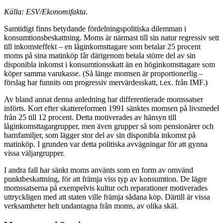
Källa: ESV/Ekonomifakta.
Samtidigt finns betydande fördelningspolitiska dilemman i
konsumtionsbeskattning. Moms är närmast till sin natur regressiv sett
till inkomsteffekt – en låginkomsttagare som betalar 25 procent
moms på sina matinköp får därigenom betala större del av sin
disponibla inkomst i konsumtionsskatt än en höginkomsttagare som
köper samma varukasse. (Så länge momsen är proportionerlig –
förslag har funnits om progressiv mervärdesskatt, t.ex. från IMF.)
Av bland annat denna anledning har differentierade momssatser
införts. Kort efter skattereformen 1991 sänktes momsen på livsmedel
från 25 till 12 procent. Detta motiverades av hänsyn till
låginkomsttagargrupper, men även grupper så som pensionärer och
barnfamiljer, som lägger stor del av sin disponibla inkomst på
matinköp. I grunden var detta politiska avvägningar för att gynna
vissa väljargrupper.
I andra fall har sänkt moms använts som en form av omvänd
punktbeskattning, för att främja viss typ av konsumtion. De lägre
momssatserna på exempelvis kultur och reparationer motiverades
uttryckligen med att staten ville främja sådana köp. Därtill är vissa
verksamheter helt undantagna från moms, av olika skäl.