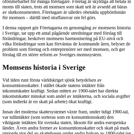
oförutsebarhet för många företagare. Företag är skyldiga att betala in
moms till staten, trots att momsen som skatt sett är avsedd att bäras
av slutkonsumenten. Företagare är således obetalda uppbördsmän
för momsen – därtill med straffansvar om fel görs.
I denna rapport gör Företagarna en genomgång av momsens historia
i Sverige, tar upp ett antal pågående utredningar med förslag till
förändringar, beskriver momsens harmonisering på EU-nivå och
vilka förändringar som kan förväntas de kommande åren, belyser de
problem som företag och entreprenörer ser med momsen, och ger
förslag till en större reform av Sveriges momssystem.
Momsens historia i Sverige
Vid tiden runt första världskriget sjönk betydelsen av
konsumtionsskatter. I stället ökade statens intäkter från
inkomstskatter kraftigt. Sedan mitten av 1900-talet har direkta
inkomstskatter minskat som andel av intäkterna, och sociala avgifter
(som indirekt är en skatt på arbete) ökat kraftigt.
Innan det moderna skattesystemet växte fram, under tidigt 1900-tal,
var tullintäkter (som sorteras som en konsumtionsskatt) den
viktigaste intäkten för svenska staten, liksom för andra europeiska
länder. Även andra former av konsumtionsskatter och skatt på mark
utgjorde stor del av skattebasen under andra halvan av 1800-talet (se