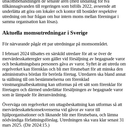
utskottsbehandlingen de senaste åren (med undantag för två
tillkännagivanden till regeringen som bifölls 2022, avseende att
underlätta att göra om lokaler och kontor till bostäder respektive
utredning om hur frågan om hur intern moms mellan föreningar i
samma organisation kan lösas).
Aktuella momsutredningar i Sverige
För närvarande pågår ett par utredningar på momsområdet.
I februari 2024 tillsattes en särskild utredare för att se över de
mervärdesskatteregler som gäller vid försäljning av begagnade varor
och beskattningsbara personers gåva av varor. Syftet är att utreda om
regelverket kan förenklas och bli mer förutsebart för att minska den
administrativa bördan för berörda företag. Utredaren ska bland annat
ta ställning till om bestämmelserna om förenklad
vinstmarginalbeskattning kan utformas på ett sätt som förenklar för
företagen och därmed underlättar försäljningen av begagnade varor
som är lämpade för återanvändning.
Överväga om regelverket om uttagsbeskattning kan utformas så att
mervärdesskattekonsekvenserna vid gåvor av varor till
hjälporganisationer och liknande blir mer förutsebara, och lämna
nödvändiga författningsförslag. Utredningen ska vara klar senast 31
mars 2025. (Dir 2024:15.)