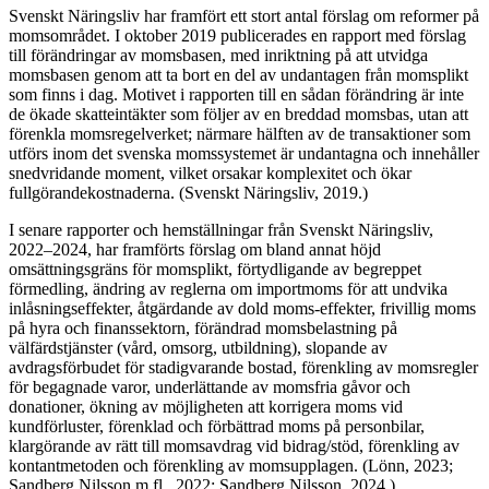
Svenskt Näringsliv har framfört ett stort antal förslag om reformer på
momsområdet. I oktober 2019 publicerades en rapport med förslag
till förändringar av momsbasen, med inriktning på att utvidga
momsbasen genom att ta bort en del av undantagen från momsplikt
som finns i dag. Motivet i rapporten till en sådan förändring är inte
de ökade skatteintäkter som följer av en breddad momsbas, utan att
förenkla momsregelverket; närmare hälften av de transaktioner som
utförs inom det svenska momssystemet är undantagna och innehåller
snedvridande moment, vilket orsakar komplexitet och ökar
fullgörandekostnaderna. (Svenskt Näringsliv, 2019.)
I senare rapporter och hemställningar från Svenskt Näringsliv,
2022–2024, har framförts förslag om bland annat höjd
omsättningsgräns för momsplikt, förtydligande av begreppet
förmedling, ändring av reglerna om importmoms för att undvika
inlåsningseffekter, åtgärdande av dold moms-effekter, frivillig moms
på hyra och finanssektorn, förändrad momsbelastning på
välfärdstjänster (vård, omsorg, utbildning), slopande av
avdragsförbudet för stadigvarande bostad, förenkling av momsregler
för begagnade varor, underlättande av momsfria gåvor och
donationer, ökning av möjligheten att korrigera moms vid
kundförluster, förenklad och förbättrad moms på personbilar,
klargörande av rätt till momsavdrag vid bidrag/stöd, förenkling av
kontantmetoden och förenkling av momsupplagen. (Lönn, 2023;
Sandberg Nilsson m.fl., 2022; Sandberg Nilsson, 2024.)