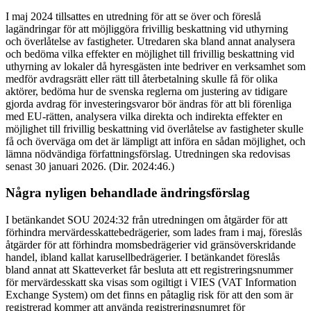
I maj 2024 tillsattes en utredning för att se över och föreslå
lagändringar för att möjliggöra frivillig beskattning vid uthyrning
och överlåtelse av fastigheter. Utredaren ska bland annat analysera
och bedöma vilka effekter en möjlighet till frivillig beskattning vid
uthyrning av lokaler då hyresgästen inte bedriver en verksamhet som
medför avdragsrätt eller rätt till återbetalning skulle få för olika
aktörer, bedöma hur de svenska reglerna om justering av tidigare
gjorda avdrag för investeringsvaror bör ändras för att bli förenliga
med EU-rätten, analysera vilka direkta och indirekta effekter en
möjlighet till frivillig beskattning vid överlåtelse av fastigheter skulle
få och överväga om det är lämpligt att införa en sådan möjlighet, och
lämna nödvändiga författningsförslag. Utredningen ska redovisas
senast 30 januari 2026. (Dir. 2024:46.)
Några nyligen behandlade ändringsförslag
I betänkandet SOU 2024:32 från utredningen om åtgärder för att
förhindra mervärdesskattebedrägerier, som lades fram i maj, föreslås
åtgärder för att förhindra momsbedrägerier vid gränsöverskridande
handel, ibland kallat karusellbedrägerier. I betänkandet föreslås
bland annat att Skatteverket får besluta att ett registreringsnummer
för mervärdesskatt ska visas som ogiltigt i VIES (VAT Information
Exchange System) om det finns en påtaglig risk för att den som är
registrerad kommer att använda registreringsnumret för