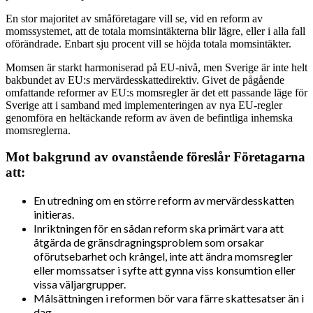
En stor majoritet av småföretagare vill se, vid en reform av
momssystemet, att de totala momsintäkterna blir lägre, eller i alla fall
oförändrade. Enbart sju procent vill se höjda totala momsintäkter.
Momsen är starkt harmoniserad på EU-nivå, men Sverige är inte helt
bakbundet av EU:s mervärdesskattedirektiv. Givet de pågående
omfattande reformer av EU:s momsregler är det ett passande läge för
Sverige att i samband med implementeringen av nya EU-regler
genomföra en heltäckande reform av även de befintliga inhemska
momsreglerna.
Mot bakgrund av ovanstående föreslår Företagarna
att:
En utredning om en större reform av mervärdesskatten
initieras.
Inriktningen för en sådan reform ska primärt vara att
åtgärda de gränsdragningsproblem som orsakar
oförutsebarhet och krångel, inte att ändra momsregler
eller momssatser i syfte att gynna viss konsumtion eller
vissa väljargrupper.
Målsättningen i reformen bör vara färre skattesatser än i
dag.