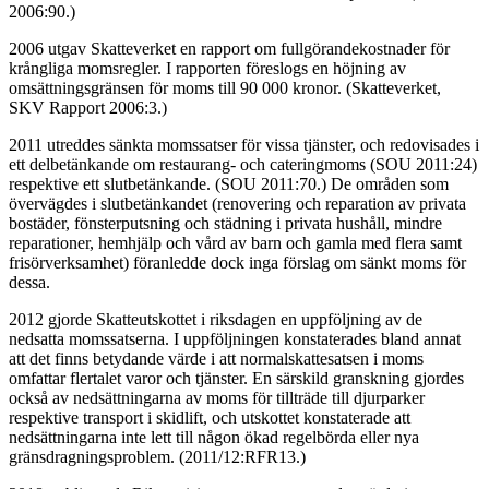
2006:90.)
2006 utgav Skatteverket en rapport om fullgörandekostnader för
krångliga momsregler. I rapporten föreslogs en höjning av
omsättningsgränsen för moms till 90 000 kronor. (Skatteverket,
SKV Rapport 2006:3.)
2011 utreddes sänkta momssatser för vissa tjänster, och redovisades i
ett delbetänkande om restaurang- och cateringmoms (SOU 2011:24)
respektive ett slutbetänkande. (SOU 2011:70.) De områden som
övervägdes i slutbetänkandet (renovering och reparation av privata
bostäder, fönsterputsning och städning i privata hushåll, mindre
reparationer, hemhjälp och vård av barn och gamla med flera samt
frisörverksamhet) föranledde dock inga förslag om sänkt moms för
dessa.
2012 gjorde Skatteutskottet i riksdagen en uppföljning av de
nedsatta momssatserna. I uppföljningen konstaterades bland annat
att det finns betydande värde i att normalskattesatsen i moms
omfattar flertalet varor och tjänster. En särskild granskning gjordes
också av nedsättningarna av moms för tillträde till djurparker
respektive transport i skidlift, och utskottet konstaterade att
nedsättningarna inte lett till någon ökad regelbörda eller nya
gränsdragningsproblem. (2011/12:RFR13.)