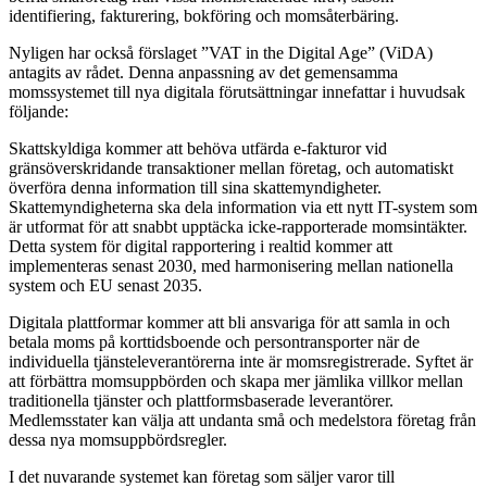
identifiering, fakturering, bokföring och momsåterbäring.
Nyligen har också förslaget ”VAT in the Digital Age” (ViDA)
antagits av rådet. Denna anpassning av det gemensamma
momssystemet till nya digitala förutsättningar innefattar i huvudsak
följande:
Skattskyldiga kommer att behöva utfärda e-fakturor vid
gränsöverskridande transaktioner mellan företag, och automatiskt
överföra denna information till sina skattemyndigheter.
Skattemyndigheterna ska dela information via ett nytt IT-system som
är utformat för att snabbt upptäcka icke-rapporterade momsintäkter.
Detta system för digital rapportering i realtid kommer att
implementeras senast 2030, med harmonisering mellan nationella
system och EU senast 2035.
Digitala plattformar kommer att bli ansvariga för att samla in och
betala moms på korttidsboende och persontransporter när de
individuella tjänsteleverantörerna inte är momsregistrerade. Syftet är
att förbättra momsuppbörden och skapa mer jämlika villkor mellan
traditionella tjänster och plattformsbaserade leverantörer.
Medlemsstater kan välja att undanta små och medelstora företag från
dessa nya momsuppbördsregler.
I det nuvarande systemet kan företag som säljer varor till