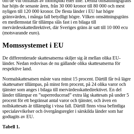
om de vill omfattas av momsplikt eller inte. Denna omsättningsgräns
har höjts de senaste åren, från 30 000 kronor till 80 000 och mest
nyligen till 120 000 kronor. De flesta länder i EU har högre
gränsvärden, i många fall betydligt högre. Vilken omsättningsgräns
en medlemsstat får tillämpa slås fast i en bilaga till
mervärdesskattedirektivet, där Sveriges gräns är satt till 10 000 ecu
(motsvarande euro).
Momssystemet i EU
De differentierade skattesatserna skiljer sig åt mellan olika EU-
länder. Nedan redovisas de nu gällande olika skattesatserna för
respektive land.
Normalskattesatsen måste vara minst 15 procent. Därtill får två lägre
skattesatser tillämpas, på minst fem procent, på 24 olika varor och
tjänster som anges i bilaga till mervärdesskattedirektivet. En del
länder tillämpar en ”superreducerad” extra låg skattesats på under 5
procent för ett begränsat antal varor och tjänster, och även en
nollskattesats är tillämplig i vissa fall. Därtill finns vissa befintliga
specialavvikelser och övergångsregler i särskilda länder som har
godtagits av EU.
Tabell 1.