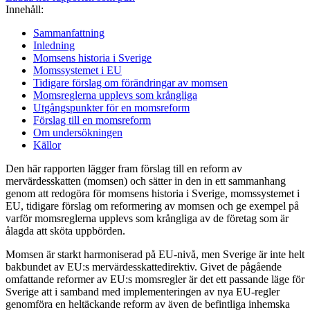
Innehåll:
Sammanfattning
Inledning
Momsens historia i Sverige
Momssystemet i EU
Tidigare förslag om förändringar av momsen
Momsreglerna upplevs som krångliga
Utgångspunkter för en momsreform
Förslag till en momsreform
Om undersökningen
Källor
Den här rapporten lägger fram förslag till en reform av
mervärdesskatten (momsen) och sätter in den in ett sammanhang
genom att redogöra för momsens historia i Sverige, momssystemet i
EU, tidigare förslag om reformering av momsen och ge exempel på
varför momsreglerna upplevs som krångliga av de företag som är
ålagda att sköta uppbörden.
Momsen är starkt harmoniserad på EU-nivå, men Sverige är inte helt
bakbundet av EU:s mervärdesskattedirektiv. Givet de pågående
omfattande reformer av EU:s momsregler är det ett passande läge för
Sverige att i samband med implementeringen av nya EU-regler
genomföra en heltäckande reform av även de befintliga inhemska