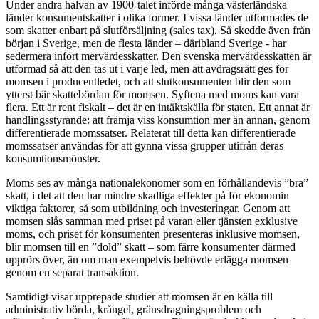
Under andra halvan av 1900-talet införde många västerländska
länder konsumentskatter i olika former. I vissa länder utformades de
som skatter enbart på slutförsäljning (sales tax). Så skedde även från
början i Sverige, men de flesta länder – däribland Sverige - har
sedermera infört mervärdesskatter. Den svenska mervärdesskatten är
utformad så att den tas ut i varje led, men att avdragsrätt ges för
momsen i producentledet, och att slutkonsumenten blir den som
ytterst bär skattebördan för momsen. Syftena med moms kan vara
flera. Ett är rent fiskalt – det är en intäktskälla för staten. Ett annat är
handlingsstyrande: att främja viss konsumtion mer än annan, genom
differentierade momssatser. Relaterat till detta kan differentierade
momssatser användas för att gynna vissa grupper utifrån deras
konsumtionsmönster.
Moms ses av många nationalekonomer som en förhållandevis ”bra”
skatt, i det att den har mindre skadliga effekter på för ekonomin
viktiga faktorer, så som utbildning och investeringar. Genom att
momsen slås samman med priset på varan eller tjänsten exklusive
moms, och priset för konsumenten presenteras inklusive momsen,
blir momsen till en ”dold” skatt – som färre konsumenter därmed
upprörs över, än om man exempelvis behövde erlägga momsen
genom en separat transaktion.
Samtidigt visar upprepade studier att momsen är en källa till
administrativ börda, krångel, gränsdragningsproblem och