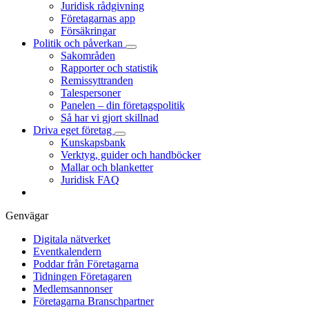
Juridisk rådgivning
Företagarnas app
Försäkringar
Politik och påverkan
Sakområden
Rapporter och statistik
Remissyttranden
Talespersoner
Panelen – din företagspolitik
Så har vi gjort skillnad
Driva eget företag
Kunskapsbank
Verktyg, guider och handböcker
Mallar och blanketter
Juridisk FAQ
Genvägar
Digitala nätverket
Eventkalendern
Poddar från Företagarna
Tidningen Företagaren
Medlemsannonser
Företagarna Branschpartner