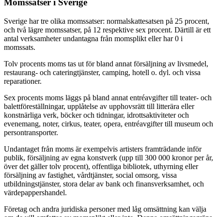
Momssatser i Sverige
Sverige har tre olika momssatser: normalskattesatsen på 25 procent,
och två lägre momssatser, på 12 respektive sex procent. Därtill är ett
antal verksamheter undantagna från momsplikt eller har 0 i
momssats.
Tolv procents moms tas ut för bland annat försäljning av livsmedel,
restaurang- och cateringtjänster, camping, hotell o. dyl. och vissa
reparationer.
Sex procents moms läggs på bland annat entréavgifter till teater- och
balettföreställningar, upplåtelse av upphovsrätt till litterära eller
konstnärliga verk, böcker och tidningar, idrottsaktiviteter och
evenemang, noter, cirkus, teater, opera, entréavgifter till museum och
persontransporter.
Undantaget från moms är exempelvis artisters framträdande inför
publik, försäljning av egna konstverk (upp till 300 000 kronor per år,
över det gäller tolv procent), offentliga bibliotek, uthyrning eller
försäljning av fastighet, vårdtjänster, social omsorg, vissa
utbildningstjänster, stora delar av bank och finansverksamhet, och
värdepappershandel.
Företag och andra juridiska personer med låg omsättning kan välja