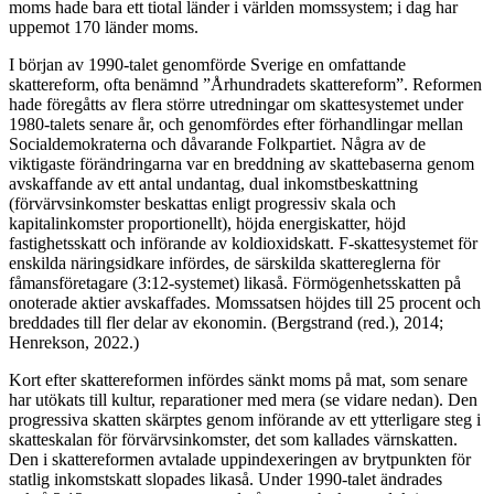
moms hade bara ett tiotal länder i världen momssystem; i dag har
uppemot 170 länder moms.
I början av 1990-talet genomförde Sverige en omfattande
skattereform, ofta benämnd ”Århundradets skattereform”. Reformen
hade föregåtts av flera större utredningar om skattesystemet under
1980-talets senare år, och genomfördes efter förhandlingar mellan
Socialdemokraterna och dåvarande Folkpartiet. Några av de
viktigaste förändringarna var en breddning av skattebaserna genom
avskaffande av ett antal undantag, dual inkomstbeskattning
(förvärvsinkomster beskattas enligt progressiv skala och
kapitalinkomster proportionellt), höjda energiskatter, höjd
fastighetsskatt och införande av koldioxidskatt. F-skattesystemet för
enskilda näringsidkare infördes, de särskilda skattereglerna för
fåmansföretagare (3:12-systemet) likaså. Förmögenhetsskatten på
onoterade aktier avskaffades. Momssatsen höjdes till 25 procent och
breddades till fler delar av ekonomin. (Bergstrand (red.), 2014;
Henrekson, 2022.)
Kort efter skattereformen infördes sänkt moms på mat, som senare
har utökats till kultur, reparationer med mera (se vidare nedan). Den
progressiva skatten skärptes genom införande av ett ytterligare steg i
skatteskalan för förvärvsinkomster, det som kallades värnskatten.
Den i skattereformen avtalade uppindexeringen av brytpunkten för
statlig inkomstskatt slopades likaså. Under 1990-talet ändrades