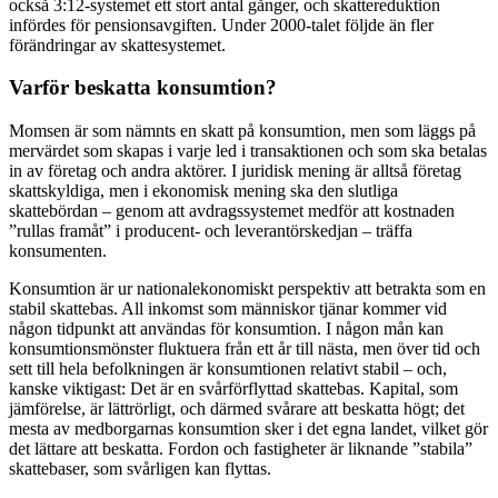
också 3:12-systemet ett stort antal gånger, och skattereduktion
infördes för pensionsavgiften. Under 2000-talet följde än fler
förändringar av skattesystemet.
Varför beskatta konsumtion?
Momsen är som nämnts en skatt på konsumtion, men som läggs på
mervärdet som skapas i varje led i transaktionen och som ska betalas
in av företag och andra aktörer. I juridisk mening är alltså företag
skattskyldiga, men i ekonomisk mening ska den slutliga
skattebördan – genom att avdragssystemet medför att kostnaden
”rullas framåt” i producent- och leverantörskedjan – träffa
konsumenten.
Konsumtion är ur nationalekonomiskt perspektiv att betrakta som en
stabil skattebas. All inkomst som människor tjänar kommer vid
någon tidpunkt att användas för konsumtion. I någon mån kan
konsumtionsmönster fluktuera från ett år till nästa, men över tid och
sett till hela befolkningen är konsumtionen relativt stabil – och,
kanske viktigast: Det är en svårförflyttad skattebas. Kapital, som
jämförelse, är lättrörligt, och därmed svårare att beskatta högt; det
mesta av medborgarnas konsumtion sker i det egna landet, vilket gör
det lättare att beskatta. Fordon och fastigheter är liknande ”stabila”
skattebaser, som svårligen kan flyttas.