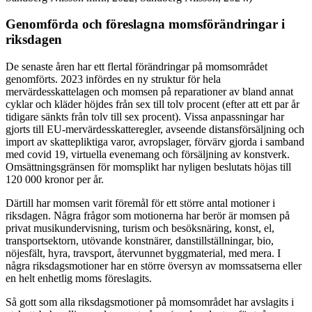
Genomförda och föreslagna momsförändringar i
riksdagen
De senaste åren har ett flertal förändringar på momsområdet
genomförts. 2023 infördes en ny struktur för hela
mervärdesskattelagen och momsen på reparationer av bland annat
cyklar och kläder höjdes från sex till tolv procent (efter att ett par år
tidigare sänkts från tolv till sex procent). Vissa anpassningar har
gjorts till EU-mervärdesskatteregler, avseende distansförsäljning och
import av skattepliktiga varor, avropslager, förvärv gjorda i samband
med covid 19, virtuella evenemang och försäljning av konstverk.
Omsättningsgränsen för momsplikt har nyligen beslutats höjas till
120 000 kronor per år.
Därtill har momsen varit föremål för ett större antal motioner i
riksdagen. Några frågor som motionerna har berör är momsen på
privat musikundervisning, turism och besöksnäring, konst, el,
transportsektorn, utövande konstnärer, danstillställningar, bio,
nöjesfält, hyra, travsport, återvunnet byggmaterial, med mera. I
några riksdagsmotioner har en större översyn av momssatserna eller
en helt enhetlig moms föreslagits.
Så gott som alla riksdagsmotioner på momsområdet har avslagits i