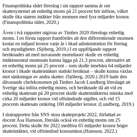
Finanspolitiska rådet föreslog i sin rapport samma år om
skattesystemet att enhetlig moms på 21 procent bör införas, vilket
skulle öka statens intäkter från momsen med fyra miljarder kronor.
(Finanspolitiska rådet, 2020.)
Även i två rapporter utgivna av Timbro 2020 föreslogs enhetlig
moms. I en första rapport framfördes att den differentierade momsen
kostar en miljard kronor varje år i ökad administration för företag
och myndigheter. (Sjöberg, 2019.) I en uppföljande rapport
beräknades att med nuvarande momsbaser skulle en enhetlig
intäktsneutral momssats kunna ligga på 21,3 procent, alternativt att
en enhetlig moms på 25 procent – som skulle innebära 64 miljarder
kronor i ökade skatteintäkter statiskt beräknat – skulle kunna växlas
mot sänkningar av andra skatter. (Sjöberg, 2020.) 2019 hade den
dåvarande chefekonomen på Timbro Jacob Lundberg föreslagit att
Sverige ska införa enhetlig moms, och beräknade då att vid en
enhetlig skattesats på 20 procent skulle skatteintäkterna minska med
cirka 20 miljarder kronor vid oförändrade utgifter, och vid 15
procents skattesats omkring 100 miljarder kronor. (Lundberg, 2019.)
I slutrapporten från SNS stora skatteprojekt 2022, författad av
docent Åsa Hansson, föreslås också en enhetlig moms om 25
procent. Detta skulle för 2022 medföra 65 miljarder kronor högre
skatteintäkter, vid oförändrad konsumtion.(Hansson, 2022.)