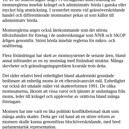
momsreglerna innebär krångel och administrativ börda i ganska eller
mycket hög utsträckning. I synnerhet moms vid gränsöverskridande
handel och differentierade momssatser pekas ut som källor till
administrativ börda.
Momsreglerna anges också återkommande som det största
tillväxthindret för företag i de undersökningar som NNR och SKOP
årligen genomför. Störst börda innebär reglerna för mikro- och
småföretag.
Flera förändringar har skett av momssystemet de senaste åren, bland
annat införandet av en ny momslag med förändrad struktur. Många
skevheter och gränsdragningsproblem kvarstår trots detta.
Det råder relativt bred enhetlighet bland akademiskt grundade
bedömare att enhetlig moms är ett eftersträvansvärt mål. Enhetlighet
var också det uttalade målet vid skattereformen 1991. De olika
momssatserna, liksom att vissa varor och tjänster är undantagna från
moms, leder till krångel och upplevelse av orättvisa bland många
företagare.
Momsen har inte varit en lika politiskt konfliktbetonad skatt som
många andra skatter. Detta ger vid hand att en större reform av
momsen skulle kunna genomföras blocköverskridande, med bred
parlamentarisk representation.