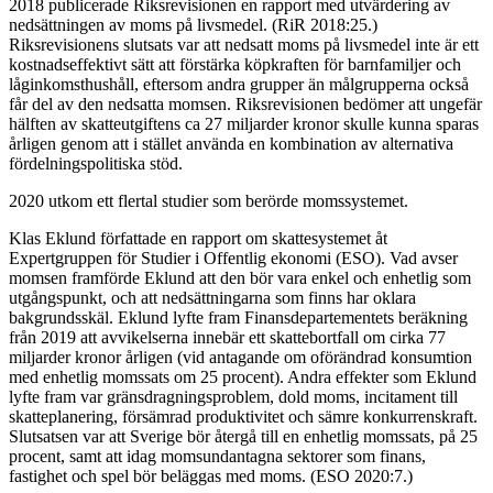
2018 publicerade Riksrevisionen en rapport med utvärdering av
nedsättningen av moms på livsmedel. (RiR 2018:25.)
Riksrevisionens slutsats var att nedsatt moms på livsmedel inte är ett
kostnadseffektivt sätt att förstärka köpkraften för barnfamiljer och
låginkomsthushåll, eftersom andra grupper än målgrupperna också
får del av den nedsatta momsen. Riksrevisionen bedömer att ungefär
hälften av skatteutgiftens ca 27 miljarder kronor skulle kunna sparas
årligen genom att i stället använda en kombination av alternativa
fördelningspolitiska stöd.
2020 utkom ett flertal studier som berörde momssystemet.
Klas Eklund författade en rapport om skattesystemet åt
Expertgruppen för Studier i Offentlig ekonomi (ESO). Vad avser
momsen framförde Eklund att den bör vara enkel och enhetlig som
utgångspunkt, och att nedsättningarna som finns har oklara
bakgrundsskäl. Eklund lyfte fram Finansdepartementets beräkning
från 2019 att avvikelserna innebär ett skattebortfall om cirka 77
miljarder kronor årligen (vid antagande om oförändrad konsumtion
med enhetlig momssats om 25 procent). Andra effekter som Eklund
lyfte fram var gränsdragningsproblem, dold moms, incitament till
skatteplanering, försämrad produktivitet och sämre konkurrenskraft.
Slutsatsen var att Sverige bör återgå till en enhetlig momssats, på 25
procent, samt att idag momsundantagna sektorer som finans,
fastighet och spel bör beläggas med moms. (ESO 2020:7.)