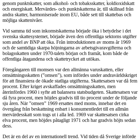
genom punktskatter, som alkohol- och tobaksskatter, koldioxidskatt
och energiskatt. Mervärdes- och punktskatterna är, till skillnad från
andra skatter, harmoniserade inom EU, både sett till skattebas och
möjliga skattenivåer.
Vid samma tid som inkomstskatterna började öka i betydelse i det
svenska skattesystemet, började även den offentliga sektorns utgifter
som andel av BNP att öka. Från introduktionen av moms år 1969
och de samtidiga skarpa höjningarna av arbetsgivaravgifterna och
bolagsskatten under 1970-talets början och framåt, kom både de
offentliga åtagandena och skattetrycket att utökas.
Föregångaren till momsen var den allmänna varuskatten, eller
omsättningsskatten (”omsen”), som infördes under andravärldskriget
för att finansiera de ökade statliga utgifterna. Skattesatsen var då fem
procent. Efter kriget avskaffades omsättningsskatten, men
återinfördes 1960 i syfte att balansera statsbudgeten. Skattesatsen var
då fyra procent, men höjdes gradvis till tio procent under de följande
sju åren. När ”omsen” 1969 ersattes med moms, innebar det en
övergång från beskattning enbart i konsumentledet till en allmän
mervärdesskatt som togs ut i alla led. 1969 var skattesatsen cirka
elva procent, men höjdes påtagligt 1971 och har gradvis höjts sedan
dess.
Det är en del av en internationell trend. Vid tiden då Sverige införde