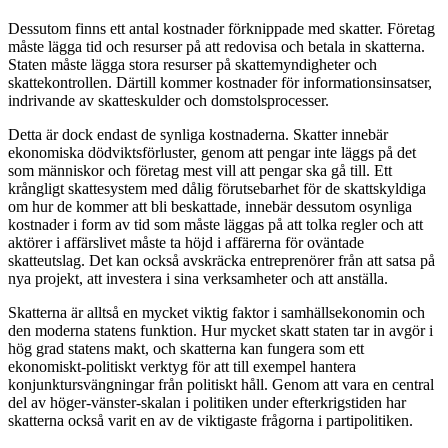
Dessutom finns ett antal kostnader förknippade med skatter. Företag
måste lägga tid och resurser på att redovisa och betala in skatterna.
Staten måste lägga stora resurser på skattemyndigheter och
skattekontrollen. Därtill kommer kostnader för informationsinsatser,
indrivande av skatteskulder och domstolsprocesser.
Detta är dock endast de synliga kostnaderna. Skatter innebär
ekonomiska dödviktsförluster, genom att pengar inte läggs på det
som människor och företag mest vill att pengar ska gå till. Ett
krångligt skattesystem med dålig förutsebarhet för de skattskyldiga
om hur de kommer att bli beskattade, innebär dessutom osynliga
kostnader i form av tid som måste läggas på att tolka regler och att
aktörer i affärslivet måste ta höjd i affärerna för oväntade
skatteutslag. Det kan också avskräcka entreprenörer från att satsa på
nya projekt, att investera i sina verksamheter och att anställa.
Skatterna är alltså en mycket viktig faktor i samhällsekonomin och
den moderna statens funktion. Hur mycket skatt staten tar in avgör i
hög grad statens makt, och skatterna kan fungera som ett
ekonomiskt-politiskt verktyg för att till exempel hantera
konjunktursvängningar från politiskt håll. Genom att vara en central
del av höger-vänster-skalan i politiken under efterkrigstiden har
skatterna också varit en av de viktigaste frågorna i partipolitiken.