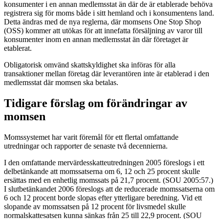
konsumenter i en annan medlemsstat än där de är etablerade behöva
registrera sig för moms både i sitt hemland och i konsumentens land.
Detta ändras med de nya reglerna, där momsens One Stop Shop
(OSS) kommer att utökas för att innefatta försäljning av varor till
konsumenter inom en annan medlemsstat än där företaget är
etablerat.
Obligatorisk omvänd skattskyldighet ska införas för alla
transaktioner mellan företag där leverantören inte är etablerad i den
medlemsstat där momsen ska betalas.
Tidigare förslag om förändringar av
momsen
Momssystemet har varit föremål för ett flertal omfattande
utredningar och rapporter de senaste två decennierna.
I den omfattande mervärdesskatteutredningen 2005 föreslogs i ett
delbetänkande att momssatserna om 6, 12 och 25 procent skulle
ersättas med en enhetlig momssats på 21,7 procent. (SOU 2005:57.)
I slutbetänkandet 2006 föreslogs att de reducerade momssatserna om
6 och 12 procent borde slopas efter ytterligare beredning. Vid ett
slopande av momssatsen på 12 procent för livsmedel skulle
normalskattesatsen kunna sänkas från 25 till 22,9 procent. (SOU