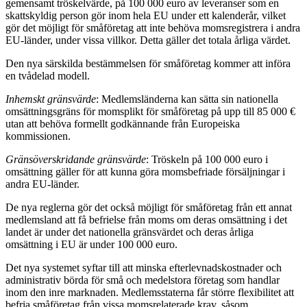
gemensamt tröskelvärde, på 100 000 euro av leveranser som en
skattskyldig person gör inom hela EU under ett kalenderår, vilket
gör det möjligt för småföretag att inte behöva momsregistrera i andra
EU-länder, under vissa villkor. Detta gäller det totala årliga värdet.
Den nya särskilda bestämmelsen för småföretag kommer att införa
en tvådelad modell.
Inhemskt gränsvärde
: Medlemsländerna kan sätta sin nationella
omsättningsgräns för momsplikt för småföretag på upp till 85 000 €
utan att behöva formellt godkännande från Europeiska
kommissionen.
Gränsöverskridande gränsvärde
: Tröskeln på 100 000 euro i
omsättning gäller för att kunna göra momsbefriade försäljningar i
andra EU-länder.
De nya reglerna gör det också möjligt för småföretag från ett annat
medlemsland att få befrielse från moms om deras omsättning i det
landet är under det nationella gränsvärdet och deras årliga
omsättning i EU är under 100 000 euro.
Det nya systemet syftar till att minska efterlevnadskostnader och
administrativ börda för små och medelstora företag som handlar
inom den inre marknaden. Medlemsstaterna får större flexibilitet att
befria småföretag från vissa momsrelaterade krav, såsom