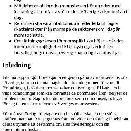
Möjligheten att bredda momsbasen bör utredas, med
inriktning att omfatta större del av Sveriges ekonomi än i
dag.
Reformen ska vara intäktsneutral, eller leda till lägre
skatteintäkter från moms på de sektorer som i dag är
momsbelagda.
Omsättningsgränsen för momsplikt ska höjas – där den
kommande möjligheten i EU:s nya regelverk till en
betydligt högre nivå än Sverige har i dag kan utnyttjas.
Inledning
I denna rapport gör Företagarna en genomgång av momsens historia
i Sverige, tar upp ett antal pågående utredningar med förslag till
förändringar, beskriver momsens harmonisering på EU-nivå och
vilka förändringar som kan förväntas de kommande åren, belyser de
problem som företag och entreprenörer ser med momsen, och ger
förslag till en större reform av Sveriges momssystem.
För många företag, företagare och hushåll är skatten den största
utgiften man har. Att pengar tas från individer och företag innebär att
deras utrymme att bestämma om sina investeringar och sin
konsumtion minskar.