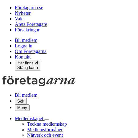
Företagarna.se
Nyheter
Valet
Årets Företagare
Försäkringar
Bli medlem
Logga in
Om Företagarna
Kontakt
Här finns vi
Stäng karta
Bli medlem
Sök
Meny
Medlemskapet
Teckna medlemskap
Medlemsförmåner
Nätverk och event