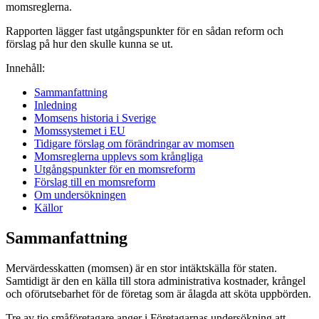
momsreglerna.
Rapporten lägger fast utgångspunkter för en sådan reform och
förslag på hur den skulle kunna se ut.
Innehåll:
Sammanfattning
Inledning
Momsens historia i Sverige
Momssystemet i EU
Tidigare förslag om förändringar av momsen
Momsreglerna upplevs som krångliga
Utgångspunkter för en momsreform
Förslag till en momsreform
Om undersökningen
Källor
Sammanfattning
Mervärdesskatten (momsen) är en stor intäktskälla för staten.
Samtidigt är den en källa till stora administrativa kostnader, krångel
och oförutsebarhet för de företag som är ålagda att sköta uppbörden.
Tre av tio småföretagare anger i Företagarnas undersökning att