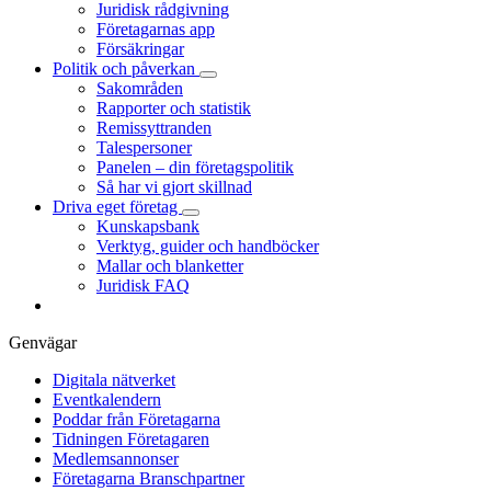
Juridisk rådgivning
Företagarnas app
Försäkringar
Politik och påverkan
Sakområden
Rapporter och statistik
Remissyttranden
Talespersoner
Panelen – din företagspolitik
Så har vi gjort skillnad
Driva eget företag
Kunskapsbank
Verktyg, guider och handböcker
Mallar och blanketter
Juridisk FAQ
Genvägar
Digitala nätverket
Eventkalendern
Poddar från Företagarna
Tidningen Företagaren
Medlemsannonser
Företagarna Branschpartner