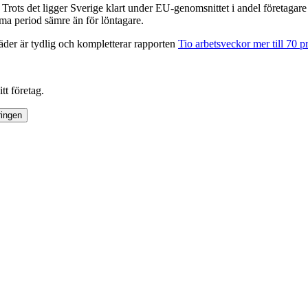
 Trots det ligger Sverige klart under EU-genomsnittet i andel företagar
ma period sämre än för löntagare.
äder är tydlig och kompletterar rapporten
Tio arbetsveckor mer till 70 p
tt företag.
ringen