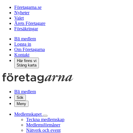
Företagarna.se
Nyheter
Valet
Årets Företagare
Försäkringar
Bli medlem
Logga in
Om Företagarna
Kontakt
Här finns vi
Stäng karta
Bli medlem
Sök
Meny
Medlemskapet
Teckna medlemskap
Medlemsförmåner
Nätverk och event