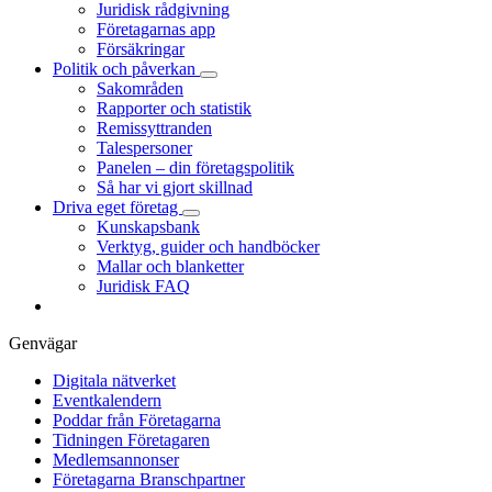
Juridisk rådgivning
Företagarnas app
Försäkringar
Politik och påverkan
Sakområden
Rapporter och statistik
Remissyttranden
Talespersoner
Panelen – din företagspolitik
Så har vi gjort skillnad
Driva eget företag
Kunskapsbank
Verktyg, guider och handböcker
Mallar och blanketter
Juridisk FAQ
Genvägar
Digitala nätverket
Eventkalendern
Poddar från Företagarna
Tidningen Företagaren
Medlemsannonser
Företagarna Branschpartner