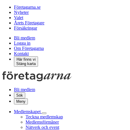
Företagarna.se
Nyheter
Valet
Årets Företagare
Försäkringar
Bli medlem
Logga in
Om Företagarna
Kontakt
Här finns vi
Stäng karta
Bli medlem
Sök
Meny
Medlemskapet
Teckna medlemskap
Medlemsförmåner
Nätverk och event