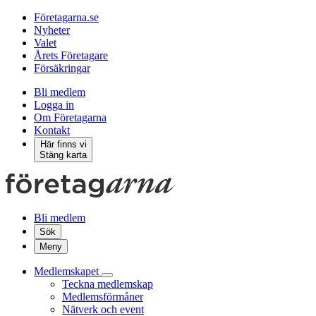
Företagarna.se
Nyheter
Valet
Årets Företagare
Försäkringar
Bli medlem
Logga in
Om Företagarna
Kontakt
Här finns vi
Stäng karta
Bli medlem
Sök
Meny
Medlemskapet
Teckna medlemskap
Medlemsförmåner
Nätverk och event