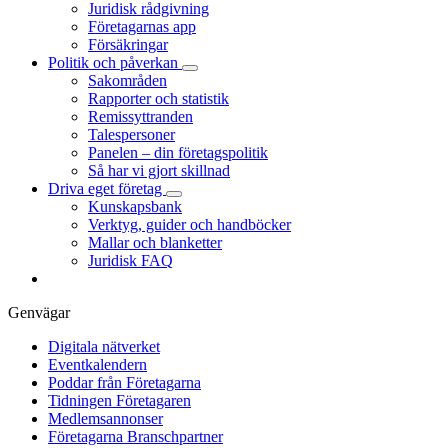
Juridisk rådgivning
Företagarnas app
Försäkringar
Politik och påverkan
Sakområden
Rapporter och statistik
Remissyttranden
Talespersoner
Panelen – din företagspolitik
Så har vi gjort skillnad
Driva eget företag
Kunskapsbank
Verktyg, guider och handböcker
Mallar och blanketter
Juridisk FAQ
Genvägar
Digitala nätverket
Eventkalendern
Poddar från Företagarna
Tidningen Företagaren
Medlemsannonser
Företagarna Branschpartner