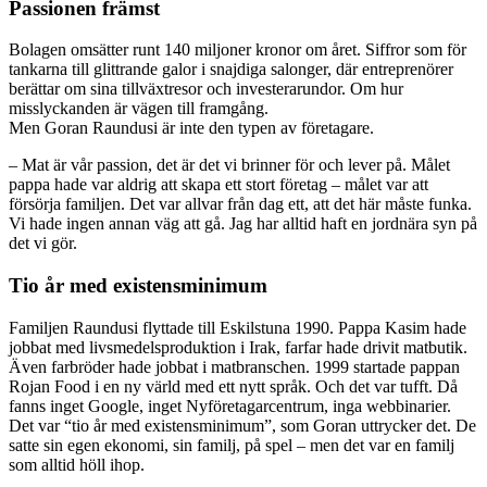
Passionen främst
Bolagen omsätter runt 140 miljoner kronor om året. Siffror som för
tankarna till glittrande galor i snajdiga salonger, där entreprenörer
berättar om sina tillväxtresor och investerarundor. Om hur
misslyckanden är vägen till framgång.
Men Goran Raundusi är inte den typen av företagare.
– Mat är vår passion, det är det vi brinner för och lever på. Målet
pappa hade var aldrig att skapa ett stort företag – målet var att
försörja familjen. Det var allvar från dag ett, att det här måste funka.
Vi hade ingen annan väg att gå. Jag har alltid haft en jordnära syn på
det vi gör.
Tio år med existensminimum
Familjen Raundusi flyttade till Eskilstuna 1990. Pappa Kasim hade
jobbat med livsmedelsproduktion i Irak, farfar hade drivit matbutik.
Även farbröder hade jobbat i matbranschen. 1999 startade pappan
Rojan Food i en ny värld med ett nytt språk. Och det var tufft. Då
fanns inget Google, inget Nyföretagarcentrum, inga webbinarier.
Det var “tio år med existensminimum”, som Goran uttrycker det. De
satte sin egen ekonomi, sin familj, på spel – men det var en familj
som alltid höll ihop.