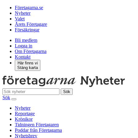
Företagarna.se
Nyheter
Valet
Årets Företagare
Försäkringar
Bli medlem
Logga in
Om Företagarna
Kontakt
Här finns vi
Stäng karta
Sök
Sök
Nyheter
Reportage
Krönikor
Tidningen Företagaren
Poddar från Företagarna
Nyhetsbrev