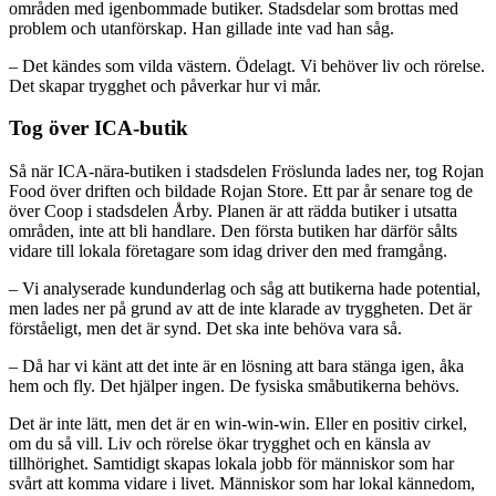
områden med igenbommade butiker. Stadsdelar som brottas med
problem och utanförskap. Han gillade inte vad han såg.
– Det kändes som vilda västern. Ödelagt. Vi behöver liv och rörelse.
Det skapar trygghet och påverkar hur vi mår.
Tog över ICA-butik
Så när ICA-nära-butiken i stadsdelen Fröslunda lades ner, tog Rojan
Food över driften och bildade Rojan Store. Ett par år senare tog de
över Coop i stadsdelen Årby. Planen är att rädda butiker i utsatta
områden, inte att bli handlare. Den första butiken har därför sålts
vidare till lokala företagare som idag driver den med framgång.
– Vi analyserade kundunderlag och såg att butikerna hade potential,
men lades ner på grund av att de inte klarade av tryggheten. Det är
förståeligt, men det är synd. Det ska inte behöva vara så.
– Då har vi känt att det inte är en lösning att bara stänga igen, åka
hem och fly. Det hjälper ingen. De fysiska småbutikerna behövs.
Det är inte lätt, men det är en win-win-win. Eller en positiv cirkel,
om du så vill. Liv och rörelse ökar trygghet och en känsla av
tillhörighet. Samtidigt skapas lokala jobb för människor som har
svårt att komma vidare i livet. Människor som har lokal kännedom,