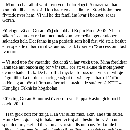
– Mamma har alltid varit involverad i företaget. Storasyrran har
kommit tillbaka också. Hon hade en anställning i Stockholm men
flyttade nyss hem. Vi vill ha det familjära kvar i bolaget, säger
Goran.
Företaget växte. Goran började jobba i Rojan Food 2006. Ni har
säkert listat ut det redan, men maktkamper mellan generationer
saknades helt. Det fanns ingen patriark som höll fast vid stela beslut
eller spelade ut barn mot varandra. Tänk tv-serien “Succession” fast
tvärtom.
– Vi stod upp för varandra, det är så vi har vuxit upp. Mina föräldrar
lämnade allt bakom sig för vår skull, för att vi skulle få möjligheter
de inte hade i Irak. De har offrat mycket för oss och vi barn vill ge
något tillbaka till dem – och ge något till våra egna barn. Därför
valde jag att börja i firman efter mina avslutade studier på KTH –
Kungliga Tekniska högskolan
2016 tog Goran Raundusi över som vd. Pappa Kasim gick bort i
covid 2020.
– Han gick bort för tidigt. Han var alltid med, aktiv ända till slutet.
Han klev några steg tillbaka men vi tog alla beslut ihop. Vi hann
spendera mycket tid tillsammans, reste tillsammans. Vi kunde ha
olika åsikter men funkade jättebra ihop. Pappa var driven och har