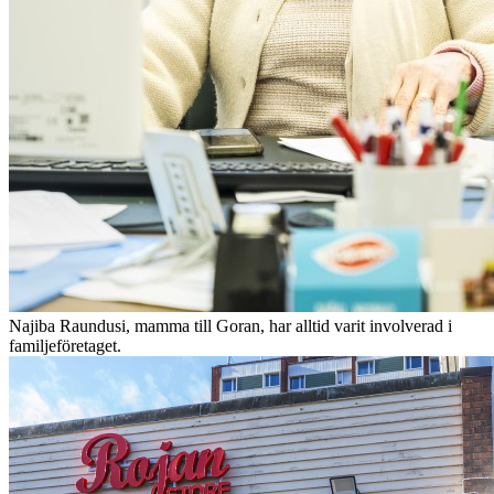
Najiba Raundusi, mamma till Goran, har alltid varit involverad i
familjeföretaget.