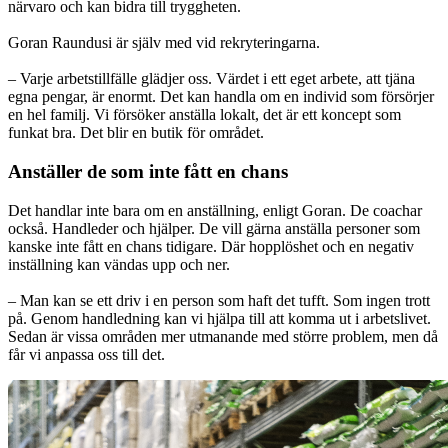
närvaro och kan bidra till tryggheten.
Goran Raundusi är själv med vid rekryteringarna.
– Varje arbetstillfälle glädjer oss. Värdet i ett eget arbete, att tjäna
egna pengar, är enormt. Det kan handla om en individ som försörjer
en hel familj. Vi försöker anställa lokalt, det är ett koncept som
funkat bra. Det blir en butik för området.
Anställer de som inte fått en chans
Det handlar inte bara om en anställning, enligt Goran. De coachar
också. Handleder och hjälper. De vill gärna anställa personer som
kanske inte fått en chans tidigare. Där hopplöshet och en negativ
inställning kan vändas upp och ner.
– Man kan se ett driv i en person som haft det tufft. Som ingen trott
på. Genom handledning kan vi hjälpa till att komma ut i arbetslivet.
Sedan är vissa områden mer utmanande med större problem, men då
får vi anpassa oss till det.