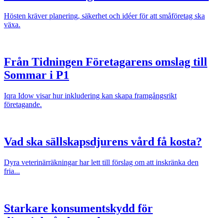
Hösten kräver planering, säkerhet och idéer för att småföretag ska
växa.
Från Tidningen Företagarens omslag till
Sommar i P1
Iqra Idow visar hur inkludering kan skapa framgångsrikt
företagande.
Vad ska sällskapsdjurens vård få kosta?
Dyra veterinärräkningar har lett till förslag om att inskränka den
fria...
Starkare konsumentskydd för