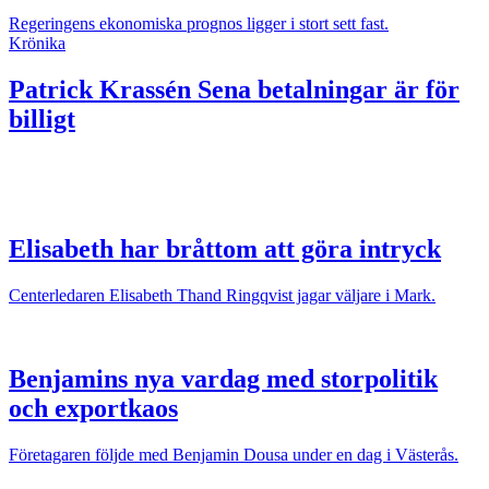
Regeringens ekonomiska prognos ligger i stort sett fast.
Krönika
Patrick Krassén
Sena betalningar är för
billigt
Elisabeth har bråttom att göra intryck
Centerledaren Elisabeth Thand Ringqvist jagar väljare i Mark.
Benjamins nya vardag med storpolitik
och exportkaos
Företagaren följde med Benjamin Dousa under en dag i Västerås.