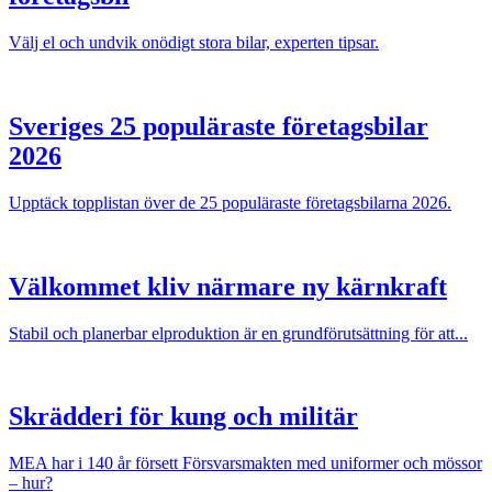
Välj el och undvik onödigt stora bilar, experten tipsar.
Sveriges 25 populäraste företagsbilar
2026
Upptäck topplistan över de 25 populäraste företagsbilarna 2026.
Välkommet kliv närmare ny kärnkraft
Stabil och planerbar elproduktion är en grundförutsättning för att...
Skrädderi för kung och militär
MEA har i 140 år försett Försvarsmakten med uniformer och mössor
– hur?