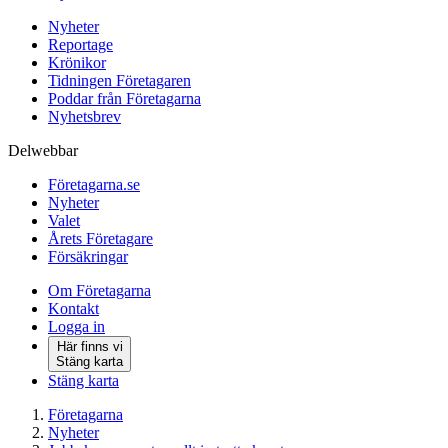
Nyheter
Reportage
Krönikor
Tidningen Företagaren
Poddar från Företagarna
Nyhetsbrev
Delwebbar
Företagarna.se
Nyheter
Valet
Årets Företagare
Försäkringar
Om Företagarna
Kontakt
Logga in
Här finns vi
Stäng karta
Stäng karta
Företagarna
Nyheter