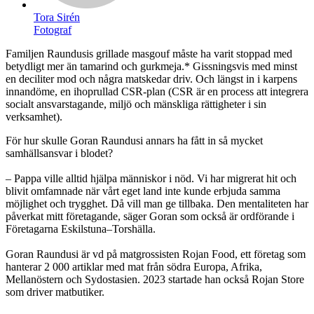
Tora Sirén
Fotograf
Familjen Raundusis grillade masgouf måste ha varit stoppad med
betydligt mer än tamarind och gurkmeja.* Gissningsvis med minst
en deciliter mod och några matskedar driv. Och längst in i karpens
innandöme, en ihoprullad CSR-plan (CSR är en process att integrera
socialt ansvarstagande, miljö och mänskliga rättigheter i sin
verksamhet).
För hur skulle Goran Raundusi annars ha fått in så mycket
samhällsansvar i blodet?
– Pappa ville alltid hjälpa människor i nöd. Vi har migrerat hit och
blivit omfamnade när vårt eget land inte kunde erbjuda samma
möjlighet och trygghet. Då vill man ge tillbaka. Den mentaliteten har
påverkat mitt företagande, säger Goran som också är ordförande i
Företagarna Eskilstuna–Torshälla.
Goran Raundusi är vd på matgrossisten Rojan Food, ett företag som
hanterar 2 000 artiklar med mat från södra Europa, Afrika,
Mellanöstern och Sydostasien. 2023 startade han också Rojan Store
som driver matbutiker.