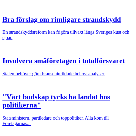
Bra förslag om rimligare strandskydd
En strandskyddsreform kan frigöra tillväxt längs Sveriges kust och
sjöar.
Involvera småföretagen i totalförsvaret
Staten behöver göra branschinriktade behovsanalyser.
"Vårt budskap tycks ha landat hos
politikerna"
Statsministern, partiledare och toppolitiker. Alla kom till
Företagarnas...