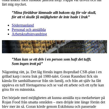
lärt mig mycket.
”Mina föräldrar lämnade allt bakom sig för vår skull,
för att vi skulle få möjligheter de inte hade i Irak”
Södermanland
Personal och anställda
Arbetskraftsinvandring
Långvarige lagerchefen Saleem Ali sopar golvet. "Alla som jobbar i
företaget har jobbat länge och är som en del av familjen", säger
Goran Raundusi.
”Man kan se ett driv i en person som haft det tufft.
Som ingen trott på”
Någonting rätt, ja. Det låg förstås ingen ihoprullad CSR-plan i en
grillad karp i norra Irak på 1980-talet. Goran Raundusi fick sin
känsla för samhällsansvar från sin familj, och från att själv ha fått
uppleva en tuff företagarresa och se vad ett arbete och ett syfte kan
göra för en människa.
Det började med möjligheten att kunna anställa nya medarbetare på
Rojan Food från utsatta områden – men dröjde inte länge förrän det
blev mer än så. Goran körde genom Eskilstuna och passerade