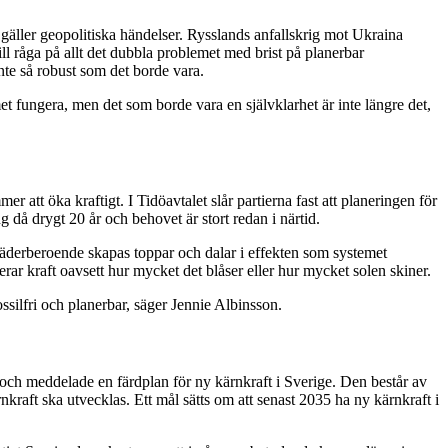
 gäller geopolitiska händelser. Rysslands anfallskrig mot Ukraina
ll råga på allt det dubbla problemet med brist på planerbar
inte så robust som det borde vara.
t fungera, men det som borde vara en självklarhet är inte längre det,
tt öka kraftigt. I Tidöavtalet slår partierna fast att planeringen för
då drygt 20 år och behovet är stort redan i närtid.
 väderberoende skapas toppar och dalar i effekten som systemet
rar kraft oavsett hur mycket det blåser eller hur mycket solen skiner.
ssilfri och planerbar, säger Jennie Albinsson.
f och meddelade en färdplan för ny kärnkraft i Sverige. Den består av
nkraft ska utvecklas. Ett mål sätts om att senast 2035 ha ny kärnkraft i