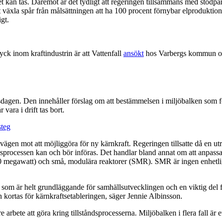
aget kan tas. Däremot är det tydligt att regeringen tillsammans med stö
växla spår från målsättningen att ha 100 procent förnybar elproduktion t
ligt.
ck inom kraftindustrin är att Vattenfall
ansökt
hos Varbergs kommun om 
sdagen. Den innehåller förslag om att bestämmelsen i miljöbalken som fö
 vara i drift tas bort.
steg
ägen mot att möjliggöra för ny kärnkraft. Regeringen tillsatte då en ut
tåndsprocessen kan och bör införas. Det handlar bland annat om att anpass
600 megawatt) och små, modulära reaktorer (SMR). SMR är ingen enhetli
slag, som är helt grundläggande för samhällsutvecklingen och en viktig del f
kan kortas för kärnkraftsetableringen, säger Jennie Albinsson.
 arbete att göra kring tillståndsprocesserna. Miljöbalken i flera fall är 