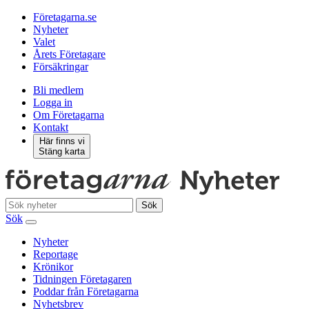
Företagarna.se
Nyheter
Valet
Årets Företagare
Försäkringar
Bli medlem
Logga in
Om Företagarna
Kontakt
Här finns vi
Stäng karta
Sök
Sök
Nyheter
Reportage
Krönikor
Tidningen Företagaren
Poddar från Företagarna
Nyhetsbrev