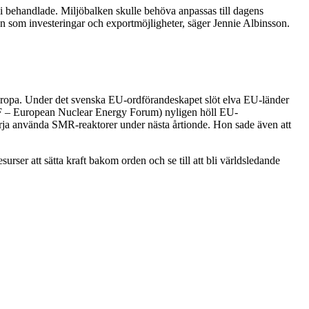
bli behandlade. Miljöbalken skulle behöva anpassas till dagens
ningen som investeringar och exportmöjligheter, säger Jennie Albinsson.
 Europa. Under det svenska EU-ordförandeskapet slöt elva EU-länder
NEF – European Nuclear Energy Forum) nyligen höll EU-
örja använda SMR-reaktorer under nästa årtionde. Hon sade även att
urser att sätta kraft bakom orden och se till att bli världsledande