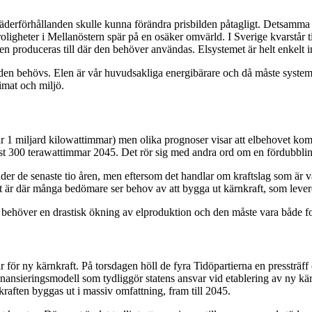
 väderförhållanden skulle kunna förändra prisbilden påtagligt. Detsamma
oligheter i Mellanöstern spär på en osäker omvärld. I Sverige kvarstår ti
en produceras till där den behöver användas. Elsystemet är helt enkelt 
 den behövs. Elen är vår huvudsakliga energibärare och då måste systeme
limat och miljö.
miljard kilowattimmar) men olika prognoser visar att elbehovet kommer a
st 300 terawattimmar 2045. Det rör sig med andra ord om en fördubbling 
under de senaste tio åren, men eftersom det handlar om kraftslag som är
t är där många bedömare ser behov av att bygga ut kärnkraft, som levere
e behöver en drastisk ökning av elproduktion och den måste vara både fo
ar för ny kärnkraft. På torsdagen höll de fyra Tidöpartierna en pressträf
inansieringsmodell som tydliggör statens ansvar vid etablering av ny kär
kraften byggas ut i massiv omfattning, fram till 2045.