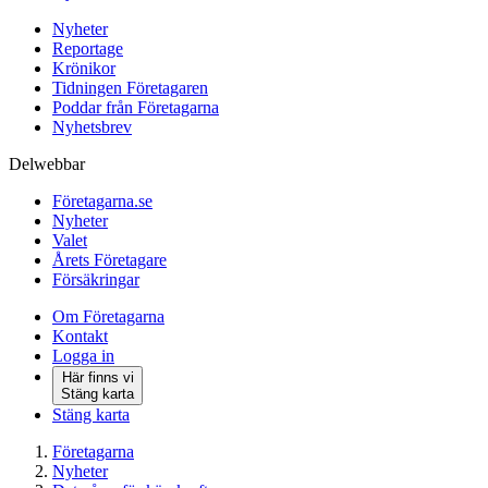
Nyheter
Reportage
Krönikor
Tidningen Företagaren
Poddar från Företagarna
Nyhetsbrev
Delwebbar
Företagarna.se
Nyheter
Valet
Årets Företagare
Försäkringar
Om Företagarna
Kontakt
Logga in
Här finns vi
Stäng karta
Stäng karta
Företagarna
Nyheter