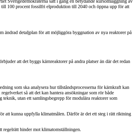
dpartiet Sverigedemokraterna satt i gång en betydande kursomläggning av
ill 100 procent fossilfri elproduktion till 2040 och öppna upp för att
ändrad detaljplan för att möjliggöra byggnation av nya reaktorer på
rbjuder att det byggs kärnreaktorer på andra platser än där det redan
redning som ska analysera hur tillståndsprocesserna för kärnkraft kan
a regelverket så att det kan hantera ansökningar som rör både
g teknik, utan ett samlingsbegrepp för modulära reaktorer som
ör att kunna uppfylla klimatmålen. Därför är det ett steg i rätt riktning
ett regelrätt hinder mot klimatomställningen.