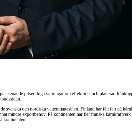
Inga skenande priser. Inga varningar om effektbrist och planerad frånkoppl
 utbudssidan.
på de svenska och nordiska vattenmagasinen. Finland har fått fart på kärn
t mindre exportbehov. På kontinenten har fler franska kärnkraftverk gå
på kontinenten.