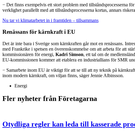
− Det finns exempelvis ett stort problem med tillståndsprocesserna för
verklighet parallellt med att tillståndsprocesserna kortas, annars riske
Nu tar vi klimatarbetet in i framtiden – tillsammans
Renässans för kärnkraft i EU
Det är inte bara i Sverige som kärnkraften går mot en renässans. Int
med Frankrike i spetsen en överenskommelse om att arbeta för att st
kommissionären för energi,
Kadri Simson
, ett tal om de medlemslän
EU-kommissionen kommer att etablera en industriallians för SMR und
− Samarbete inom EU är viktigt för att se till att ny teknik på kärnkraf
inom modern kärnkraft, om viljan finns, säger Jennie Albinsson.
Energi
Fler nyheter från Företagarna
Otydliga regler kan leda till kasserade pr