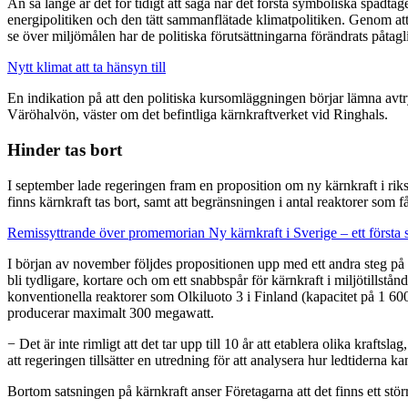
Än så länge är det för tidigt att säga när det första symboliska spadt
energipolitiken och den tätt sammanflätade klimatpolitiken. Genom att 
se över miljömålen har de politiska förutsättningarna förändrats påtag
Nytt klimat att ta hänsyn till
En indikation på att den politiska kursomläggningen börjar lämna avtry
Väröhalvön, väster om det befintliga kärnkraftverket vid Ringhals.
Hinder tas bort
I september lade regeringen fram en proposition om ny kärnkraft i rik
finns kärnkraft tas bort, samt att begränsningen i antal reaktorer som får
Remissyttrande över promemorian Ny kärnkraft i Sverige – ett första 
I början av november följdes propositionen upp med ett andra steg på v
bli tydligare, kortare och om ett snabbspår för kärnkraft i miljötills
konventionella reaktorer som Olkiluoto 3 i Finland (kapacitet på 1 
producerar maximalt 300 megawatt.
− Det är inte rimligt att det tar upp till 10 år att etablera olika kraft
att regeringen tillsätter en utredning för att analysera hur ledtiderna 
Bortom satsningen på kärnkraft anser Företagarna att det finns ett större