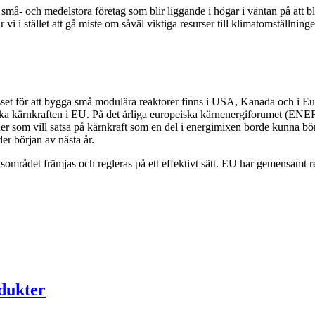
 små- och medelstora företag som blir liggande i högar i väntan på att 
rar vi i stället att gå miste om såväl viktiga resurser till klimatomställ
resset för att bygga små modulära reaktorer finns i USA, Kanada och i
ärka kärnkraften i EU. På det årliga europeiska kärnenergiforumet (E
der som vill satsa på kärnkraft som en del i energimixen borde kunna b
er början av nästa år.
tsområdet främjas och regleras på ett effektivt sätt. EU har gemensamt res
odukter