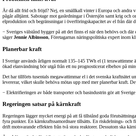
Är då allt frid och fröjd? Nej, en smällkall vinter i Europa och andra
pågår alltjämt. Sabotage mot gasledningar i Östersjön samt krig och or
elproduktion och begränsningar i överföringskapacitet av el från där d
− Sveriges välstånd bygger på att det finns el när den behövs och där
säger
Jennie Albinsson
, Företagarnas näringspolitiska expert inom k
Planerbar kraft
I Sverige används årligen normalt 135–145 TWh el (1 terawattimme är 1 
ökad elanvändning bör utgå från ett nu prognosticerat elbehov på min
Det har tillförts tusentals megawattimmar el i det svenska kraftnätet 
levererar, vilket skulle behöva mötas upp med mer planerbar kraft. De
− Elektrifieringen av både transporter och basindustrin gör att Sverig
Regeringen satsar på kärnkraft
Regeringen lägger mycket energi på att få tillstånd goda förutsättning
fyra punkter. En kärnkraftssamordnare tillsätts. En riskdelnings- och f
drift motsvarande effekten från två stora reaktorer. Dessutom ska kärn