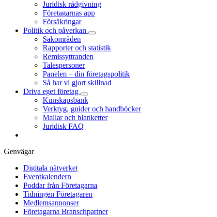
Juridisk rådgivning
Företagarnas app
Försäkringar
Politik och påverkan
Sakområden
Rapporter och statistik
Remissyttranden
Talespersoner
Panelen – din företagspolitik
Så har vi gjort skillnad
Driva eget företag
Kunskapsbank
Verktyg, guider och handböcker
Mallar och blanketter
Juridisk FAQ
Genvägar
Digitala nätverket
Eventkalendern
Poddar från Företagarna
Tidningen Företagaren
Medlemsannonser
Företagarna Branschpartner