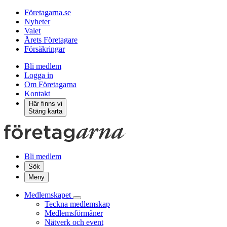
Företagarna.se
Nyheter
Valet
Årets Företagare
Försäkringar
Bli medlem
Logga in
Om Företagarna
Kontakt
Här finns vi
Stäng karta
Bli medlem
Sök
Meny
Medlemskapet
Teckna medlemskap
Medlemsförmåner
Nätverk och event