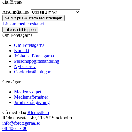
ditt företag.
Årsomsättning
Se ditt pris & starta registreringen
Läs om medlemskapet
Tillbaka till toppen
Om Företagarna
Om Företagarna
Kontakt
Jobba på Företagarna
Personuppgiftshantering
Nyhetsbrev
Cookieinställningar
Genvägar
Medlemskapet
Medlemsförmåner
Juridisk rådgivning
Gå med idag
Bli medlem
Rådmansgatan 40, 113 57 Stockholm
info@foretagarna.se
08-406 17 00