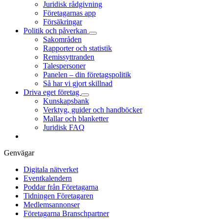
Juridisk rådgivning
Företagarnas app
Försäkringar
Politik och påverkan
Sakområden
Rapporter och statistik
Remissyttranden
Talespersoner
Panelen – din företagspolitik
Så har vi gjort skillnad
Driva eget företag
Kunskapsbank
Verktyg, guider och handböcker
Mallar och blanketter
Juridisk FAQ
Genvägar
Digitala nätverket
Eventkalendern
Poddar från Företagarna
Tidningen Företagaren
Medlemsannonser
Företagarna Branschpartner