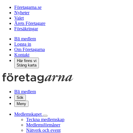
Företagarna.se
Nyheter
Valet
Årets Företagare
Försäkringar
Bli medlem
Logga in
Om Företagarna
Kontakt
Här finns vi
Stäng karta
Bli medlem
Sök
Meny
Medlemskapet
Teckna medlemskap
Medlemsförmåner
Nätverk och event