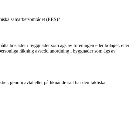
nomiska samarbetsområdet (EES)?
ahålla bostäder i byggnader som ägs av föreningen eller bolaget, eller
as personliga räkning avsedd anordning i byggnader som ägs av
r, genom avtal eller på liknande sätt har den faktiska