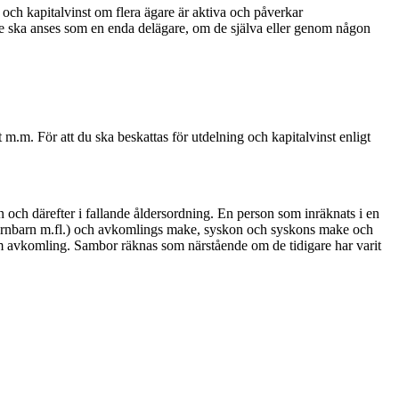
 och kapitalvinst om flera ägare är aktiva och påverkar
re ska anses som en enda delägare, om de själva eller genom någon
 m.m. För att du ska beskattas för utdelning och kapitalvinst enligt
och därefter i fallande åldersordning. En person som inräknats i en
 barnbarn m.fl.) och avkomlings make, syskon och syskons make och
m avkomling. Sambor räknas som närstående om de tidigare har varit