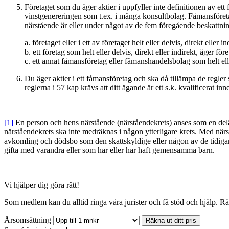
Företaget som du äger aktier i uppfyller inte definitionen av e
vinstgenereringen som t.ex. i många konsultbolag. Fåmansföreta
närstående är eller under något av de fem föregående beskattni
a. företaget eller i ett av företaget helt eller delvis, direkt elle
b. ett företag som helt eller delvis, direkt eller indirekt, äger före
c. ett annat fåmansföretag eller fåmanshandelsbolag som helt eller
Du äger aktier i ett fåmansföretag och ska då tillämpa de regler
reglerna i 57 kap krävs att ditt ägande är ett s.k. kvalificerat inn
[1]
En person och hens närstående (närståendekrets) anses som en delä
närståendekrets ska inte medräknas i någon ytterligare krets. Med nä
avkomling och dödsbo som den skattskyldige eller någon av de tidiga
gifta med varandra eller som har eller har haft gemensamma barn.
Vi hjälper dig göra rätt!
Som medlem kan du alltid ringa våra jurister och få stöd och hjälp. R
Årsomsättning
Räkna ut ditt pris