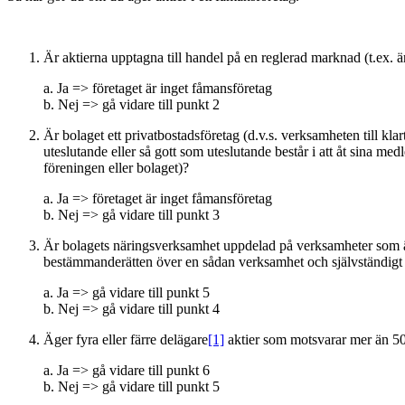
Är aktierna upptagna till handel på en reglerad marknad (t.ex
a. Ja => företaget är inget fåmansföretag
b. Nej => gå vidare till punkt 2
Är bolaget ett privatbostadsföretag (d.v.s. verksamheten till kla
uteslutande eller så gott som uteslutande består i att åt sina 
föreningen eller bolaget)?
a. Ja => företaget är inget fåmansföretag
b. Nej => gå vidare till punkt 3
Är bolagets näringsverksamhet uppdelad på verksamheter som är
bestämmanderätten över en sådan verksamhet och självständigt k
a. Ja => gå vidare till punkt 5
b. Nej => gå vidare till punkt 4
Äger fyra eller färre delägare
[1]
aktier som motsvarar mer än 50 
a. Ja => gå vidare till punkt 6
b. Nej => gå vidare till punkt 5