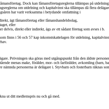
tt fåmansföretag. Dock kan fåmansföretagsreglerna tillämpas på utdelning
gsreglerna om utdelning och kapitalvinst ska tillämpas då flera deläga
ngsåren har varit verksamma i betydande omfattning i
r indirekt, ägt fåmansföretag eller fåmanshandelsbolag,
taget, eller
 delvis, direkt eller indirekt, ägs av ett sådant företag som avses i b.
 som finns i 56 och 57 kap inkomstskattelagen för utdelning, kapitalvinst
ehav.
gare. Prövningen ska göras med utgångspunkt från den äldste personen 
rstående menas make, förälder, mor- och farförälder, avkomling (barn,
re nämnda personerna är delägare i. Styvbarn och fosterbarn räknas so
äkna ut ditt medlemspris nu och gå med.