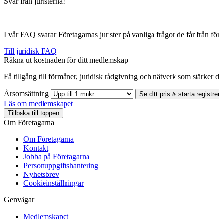
Svar från juristerna!
I vår FAQ svarar Företagarnas jurister på vanliga frågor de får från 
Till juridisk FAQ
Räkna ut kostnaden för ditt medlemskap
Få tillgång till förmåner, juridisk rådgivning och nätverk som stärker di
Årsomsättning
Se ditt pris & starta registre
Läs om medlemskapet
Tillbaka till toppen
Om Företagarna
Om Företagarna
Kontakt
Jobba på Företagarna
Personuppgiftshantering
Nyhetsbrev
Cookieinställningar
Genvägar
Medlemskapet