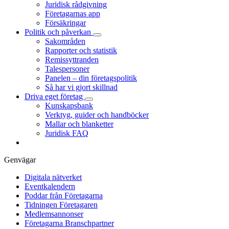
Juridisk rådgivning
Företagarnas app
Försäkringar
Politik och påverkan
Sakområden
Rapporter och statistik
Remissyttranden
Talespersoner
Panelen – din företagspolitik
Så har vi gjort skillnad
Driva eget företag
Kunskapsbank
Verktyg, guider och handböcker
Mallar och blanketter
Juridisk FAQ
Genvägar
Digitala nätverket
Eventkalendern
Poddar från Företagarna
Tidningen Företagaren
Medlemsannonser
Företagarna Branschpartner