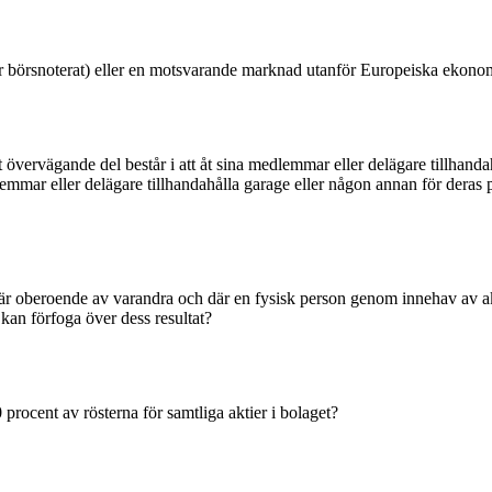
. är börsnoterat) eller en motsvarande marknad utanför Europeiska eko
rt övervägande del består i att åt sina medlemmar eller delägare tillhand
medlemmar eller delägare tillhandahålla garage eller någon annan för der
 oberoende av varandra och där en fysisk person genom innehav av aktie
an förfoga över dess resultat?
procent av rösterna för samtliga aktier i bolaget?