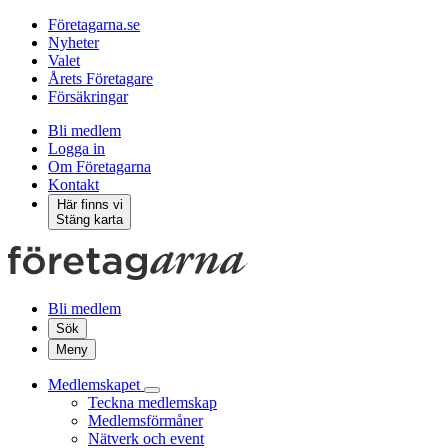
Företagarna.se
Nyheter
Valet
Årets Företagare
Försäkringar
Bli medlem
Logga in
Om Företagarna
Kontakt
Här finns vi
Stäng karta
Bli medlem
Sök
Meny
Medlemskapet
Teckna medlemskap
Medlemsförmåner
Nätverk och event