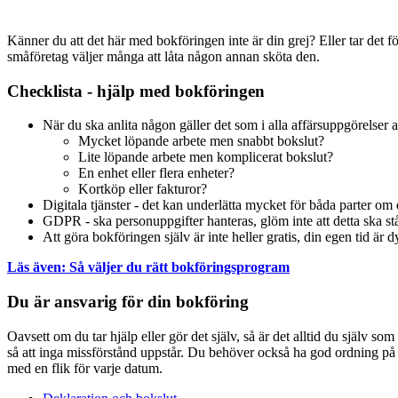
Känner du att det här med bokföringen inte är din grej? Eller tar det
småföretag väljer många att låta någon annan sköta den.
Checklista - hjälp med bokföringen
När du ska anlita någon gäller det som i alla affärsuppgörelser
a
Mycket löpande arbete men snabbt bokslut?
Lite löpande arbete men komplicerat bokslut?
En enhet eller flera enheter?
Kortköp eller fakturor?
Digitala tjänster - det kan underlätta mycket för båda parter om
GDPR - ska personuppgifter hanteras, glöm inte att detta ska stå
Att göra bokföringen själv är inte heller gratis, din egen tid är
d
Läs även: Så väljer du rätt bokföringsprogram
Du är ansvarig för din bokföring
Oavsett
om du tar hjälp eller gör det själv
,
så
är det
alltid du själv som
så
att
inga
miss
förstånd
uppstår.
Du behöver också ha god
ordning på
med en flik för varje datum.