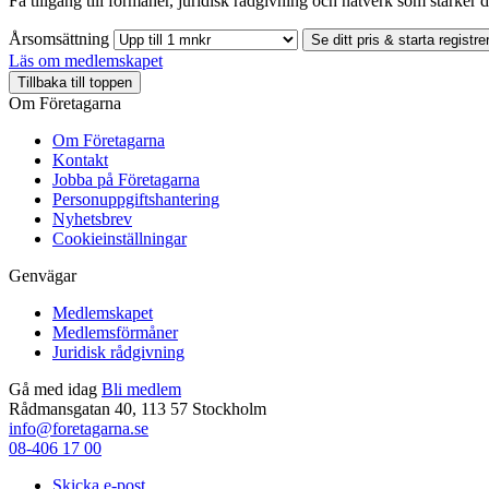
Få tillgång till förmåner, juridisk rådgivning och nätverk som stärker di
Årsomsättning
Se ditt pris & starta registre
Läs om medlemskapet
Tillbaka till toppen
Om Företagarna
Om Företagarna
Kontakt
Jobba på Företagarna
Personuppgiftshantering
Nyhetsbrev
Cookieinställningar
Genvägar
Medlemskapet
Medlemsförmåner
Juridisk rådgivning
Gå med idag
Bli medlem
Rådmansgatan 40, 113 57 Stockholm
info@foretagarna.se
08-406 17 00
Skicka e-post