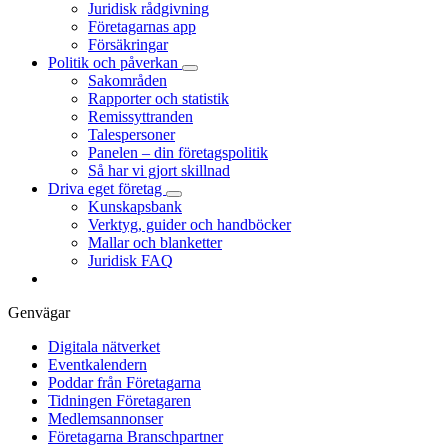
Juridisk rådgivning
Företagarnas app
Försäkringar
Politik och påverkan
Sakområden
Rapporter och statistik
Remissyttranden
Talespersoner
Panelen – din företagspolitik
Så har vi gjort skillnad
Driva eget företag
Kunskapsbank
Verktyg, guider och handböcker
Mallar och blanketter
Juridisk FAQ
Genvägar
Digitala nätverket
Eventkalendern
Poddar från Företagarna
Tidningen Företagaren
Medlemsannonser
Företagarna Branschpartner