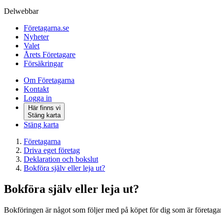
Delwebbar
Företagarna.se
Nyheter
Valet
Årets Företagare
Försäkringar
Om Företagarna
Kontakt
Logga in
Här finns vi
Stäng karta
Stäng karta
Företagarna
Driva eget företag
Deklaration och bokslut
Bokföra själv eller leja ut?
Bokföra själv eller leja ut?
Bokföringen är något som följer med på köpet för dig som är företagar