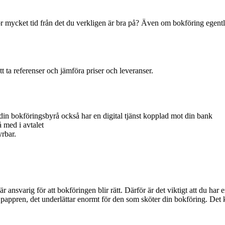
 för mycket tid från det du verkligen är bra på? Även om bokföring egent
tt
ta referenser och jämför
a
priser och leveranser.
 din bokföringsbyrå också har en digital tjänst kopplad mot din bank
 med i avtalet
yrbar.
är
ansvar
ig
för att bokföringen blir rätt.
Därför är det viktigt att du har
 pappren
, det underlättar enor
mt för den som sköter din
bokföring
. Det 