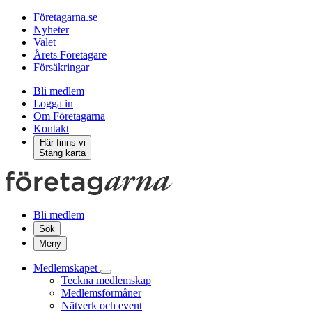
Företagarna.se
Nyheter
Valet
Årets Företagare
Försäkringar
Bli medlem
Logga in
Om Företagarna
Kontakt
Här finns vi
Stäng karta
Bli medlem
Sök
Meny
Medlemskapet
Teckna medlemskap
Medlemsförmåner
Nätverk och event