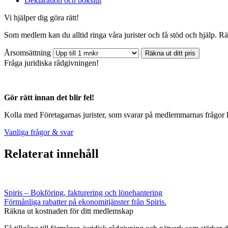
Deklaration och bokslut
Vi hjälper dig göra rätt!
Som medlem kan du alltid ringa våra jurister och få stöd och hjälp. R
Årsomsättning
Räkna ut ditt pris
Fråga juridiska rådgivningen!
Gör rätt innan det blir fel!
Kolla med Företagarnas jurister, som svarar på medlemmarnas frågor 
Vanliga frågor & svar
Relaterat innehåll
Spiris – Bokföring, fakturering och lönehantering
Förmånliga rabatter på ekonomitjänster från Spiris.
Räkna ut kostnaden för ditt medlemskap