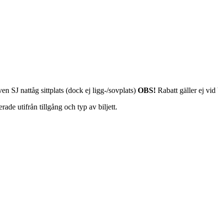
en SJ nattåg sittplats (dock ej ligg-/sovplats)
OBS!
Rabatt gäller ej vid
erade utifrån tillgång och typ av biljett.