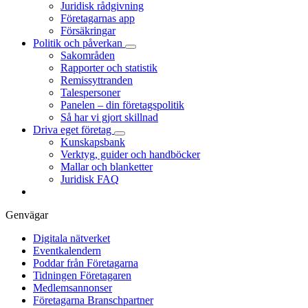
Juridisk rådgivning
Företagarnas app
Försäkringar
Politik och påverkan
Sakområden
Rapporter och statistik
Remissyttranden
Talespersoner
Panelen – din företagspolitik
Så har vi gjort skillnad
Driva eget företag
Kunskapsbank
Verktyg, guider och handböcker
Mallar och blanketter
Juridisk FAQ
Genvägar
Digitala nätverket
Eventkalendern
Poddar från Företagarna
Tidningen Företagaren
Medlemsannonser
Företagarna Branschpartner