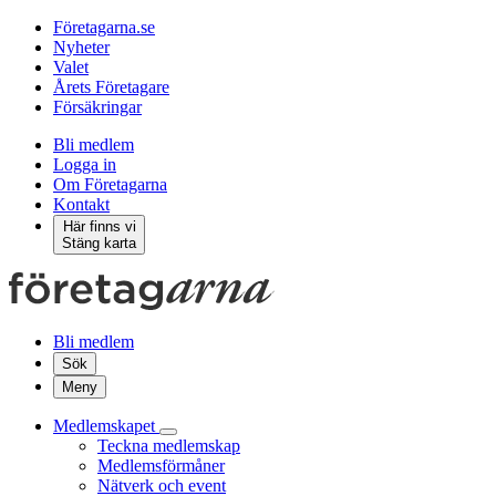
Företagarna.se
Nyheter
Valet
Årets Företagare
Försäkringar
Bli medlem
Logga in
Om Företagarna
Kontakt
Här finns vi
Stäng karta
Bli medlem
Sök
Meny
Medlemskapet
Teckna medlemskap
Medlemsförmåner
Nätverk och event