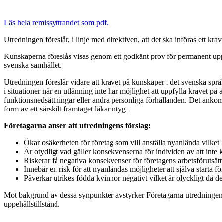
Läs hela remissyttrandet som pdf.
Utredningen föreslår, i linje med direktiven, att det ska införas ett kr
Kunskaperna föreslås visas genom ett godkänt prov för permanent uppeh
svenska samhället.
Utredningen föreslår vidare att kravet på kunskaper i det svenska spr
i situationer när en utlänning inte har möjlighet att uppfylla kravet på a
funktionsnedsättningar eller andra personliga förhållanden. Det ankomme
form av ett särskilt framtaget läkarintyg.
Företagarna anser att utredningens förslag:
Ökar osäkerheten för företag som vill anställa nyanlända vilket ka
Är otydligt vad gäller konsekvenserna för individen av att int
Riskerar få negativa konsekvenser för företagens arbetsförutsät
Innebär en risk för att nyanländas möjligheter att själva starta f
Påverkar utrikes födda kvinnor negativt vilket är olyckligt då 
Mot bakgrund av dessa synpunkter avstyrker Företagarna utredningens
uppehållstillstånd.