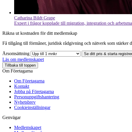
Catharina Bildt Grape
Expert i frågor kopplade till migration, integration och arbetsm
Räkna ut kostnaden för ditt medlemskap
Få tillgång till förmåner, juridisk rådgivning och nätverk som stärker di
Årsomsättning
Se ditt pris & starta registre
Läs om medlemskapet
Tillbaka till toppen
Om Företagarna
Om Företagarna
Kontakt
Jobba på Företagarna
Personuppgiftshantering
Nyhetsbrev
Cookieinställningar
Genvägar
Medlemskapet