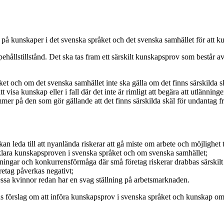
av på kunskaper i det svenska språket och det svenska samhället för att k
ållstillstånd. Det ska tas fram ett särskilt kunskapsprov som består av 
åket och om det svenska samhället inte ska gälla om det finns särskilda
tt visa kunskap eller i fall där det inte är rimligt att begära att utlänning
r på den som gör gällande att det finns särskilda skäl för undantag från
n leda till att nyanlända riskerar att gå miste om arbete och möjlighet ti
e klara kunskapsproven i svenska språket och om svenska samhället;
tningar och konkurrensförmåga där små företag riskerar drabbas särskilt 
öretag påverkas negativt;
dessa kvinnor redan har en svag ställning på arbetsmarknaden.
 förslag om att införa kunskapsprov i svenska språket och kunskap om 