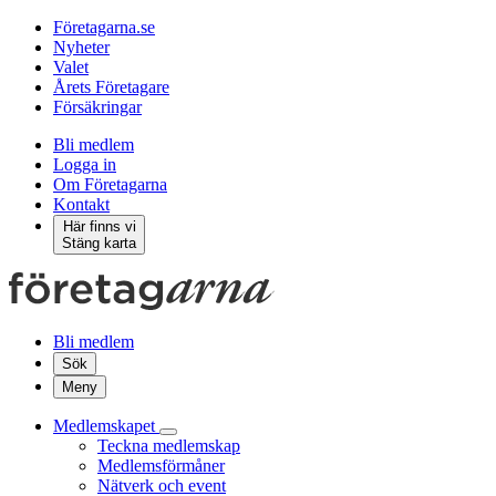
Företagarna.se
Nyheter
Valet
Årets Företagare
Försäkringar
Bli medlem
Logga in
Om Företagarna
Kontakt
Här finns vi
Stäng karta
Bli medlem
Sök
Meny
Medlemskapet
Teckna medlemskap
Medlemsförmåner
Nätverk och event