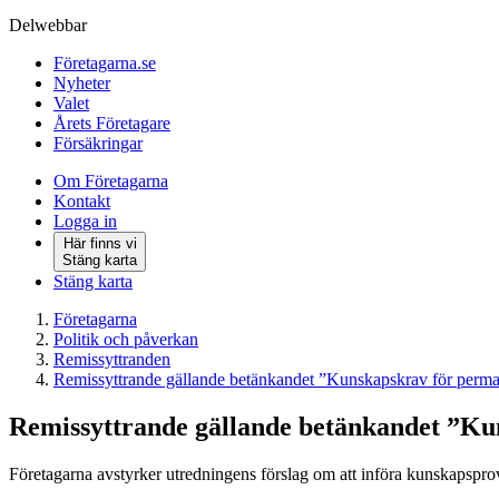
Delwebbar
Företagarna.se
Nyheter
Valet
Årets Företagare
Försäkringar
Om Företagarna
Kontakt
Logga in
Här finns vi
Stäng karta
Stäng karta
Företagarna
Politik och påverkan
Remissyttranden
Remissyttrande gällande betänkandet ”Kunskapskrav för perma
Remissyttrande gällande betänkandet ”Kun
Företagarna avstyrker utredningens förslag om att införa kunskapspro