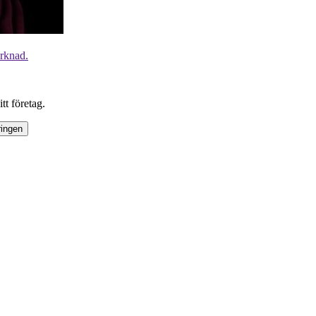
arknad.
tt företag.
ringen