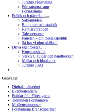
Juridisk rådgivning
Företagarnas app
Försäkringar
Politik och påverkan
Sakområden
Rapporter och statistik
Remissyttranden
Talespersoner
Panelen – din företagspolitik
Så har vi gjort skillnad
Driva eget företag
Kunskapsbank
Verktyg, guider och handböcker
Mallar och blanketter
Juridisk FAQ
Genvägar
Digitala nätverket
Eventkalendern
Poddar från Företagarna
Tidningen Företagaren
Medlemsannonser
Företagarna Branschpartner