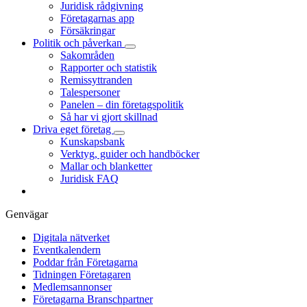
Juridisk rådgivning
Företagarnas app
Försäkringar
Politik och påverkan
Sakområden
Rapporter och statistik
Remissyttranden
Talespersoner
Panelen – din företagspolitik
Så har vi gjort skillnad
Driva eget företag
Kunskapsbank
Verktyg, guider och handböcker
Mallar och blanketter
Juridisk FAQ
Genvägar
Digitala nätverket
Eventkalendern
Poddar från Företagarna
Tidningen Företagaren
Medlemsannonser
Företagarna Branschpartner