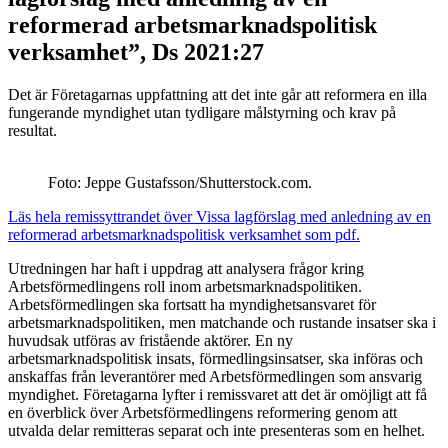
reformerad arbetsmarknadspolitisk
verksamhet”, Ds 2021:27
Det är Företagarnas uppfattning att det inte går att reformera en illa
fungerande myndighet utan tydligare målstyrning och krav på
resultat.
Foto: Jeppe Gustafsson/Shutterstock.com.
Läs hela remissyttrandet över Vissa lagförslag med anledning av en
reformerad arbetsmarknadspolitisk verksamhet som pdf.
Utredningen har haft i uppdrag att analysera frågor kring
Arbetsförmedlingens roll inom arbetsmarknadspolitiken.
Arbetsförmedlingen ska fortsatt ha myndighetsansvaret för
arbetsmarknadspolitiken, men matchande och rustande insatser ska i
huvudsak utföras av fristående aktörer. En ny
arbetsmarknadspolitisk insats, förmedlingsinsatser, ska införas och
anskaffas från leverantörer med Arbetsförmedlingen som ansvarig
myndighet. Företagarna lyfter i remissvaret att det är omöjligt att få
en överblick över Arbetsförmedlingens reformering genom att
utvalda delar remitteras separat och inte presenteras som en helhet.