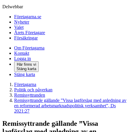
Delwebbar
Företagarna.se
Nyheter
Valet
Årets Företagare
Försäkringar
Om Företagarna
Kontakt
Logga in
Här finns vi
Stäng karta
Stäng karta
Företagarna
Politik och påverkan
Remissyttranden
Remissyttrande gällande ”Vissa lagförslag med anledning av
en reformerad arbetsmarknadspolitisk verksamhet”, Ds
2021:27
Remissyttrande gällande ”Vissa
lagförslag med anledning av en