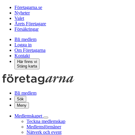
Företagarna.se
Nyheter
Valet
Årets Företagare
Försäkringar
Bli medlem
Logga in
Om Företagarna
Kontakt
Här finns vi
Stäng karta
Bli medlem
Sök
Meny
Medlemskapet
Teckna medlemskap
Medlemsförmåner
Nätverk och event