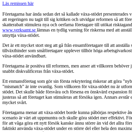
Läs remissen här
Företagarna har ända sedan det så kallade växa-stödet presenterades v
att regeringen nu tagit till sig kritiken och utvidgar reformen så att f
skatterabatt stimulera nya och oerfarna företagare till utökat risktaga
www.verksamt.se
lämnas en tydlig varning för riskerna med att anstäl
utnyttja växa-stödet.
Det är ett mycket stort steg att gå från ensamföretagare till att anställ
tillväxthinder som småföretagare upplever tillhör höga arbetsgivarkost
växa-stödet användbart.
Företagarna är positiva till reformen, men anser att villkoren behöve
snabbt diskvalificeras från växa-stödet.
Ett enmansföretag som gör sin första rekrytering riskerar att göra ”nyb
”mismatch” är inte ovanlig. Som villkoren för växa-stödet nu är utformad
stödet. Det skulle både försvåra och försena en önskvärd expansion fö
justeras så att företaget kan stimuleras att försöka igen. Annars avstår
mycket svårt.
Företagarna menar att växa-stödet borde kunna påbörjas respektive återu
scenario är värt att uppmuntra och skulle göra stödet mer effektivt. 
för att våga göra ett nytt försök kanske ännu större än vid det allra för
faktiskt använda växa-stödet under en större del eller hela den maxima