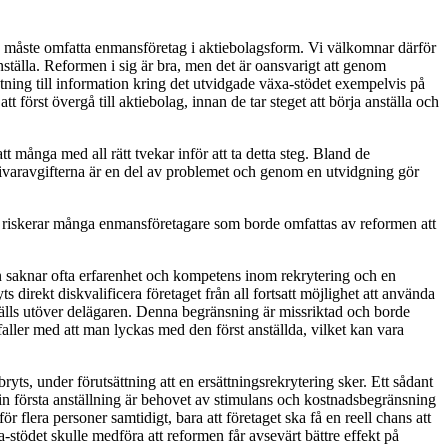
en måste omfatta enmansföretag i aktiebolagsform. Vi välkomnar därför
anställa. Reformen i sig är bra, men det är oansvarigt att genom
lutning till information kring det utvidgade växa-stödet exempelvis på
först övergå till aktiebolag, innan de tar steget att börja anställa och
att många med all rätt tvekar inför att ta detta steg. Bland de
tsgivaravgifterna är en del av problemet och genom en utvidgning gör
ing riskerar många enmansföretagare som borde omfattas av reformen att
aren saknar ofta erfarenhet och kompetens inom rekrytering och en
 direkt diskvalificera företaget från all fortsatt möjlighet att använda
tälls utöver delägaren. Denna begränsning är missriktad och borde
 faller med att man lyckas med den först anställda, vilket kan vara
yts, under förutsättning att en ersättningsrekrytering sker. Ett sådant
sin första anställning är behovet av stimulans och kostnadsbegränsning
ör flera personer samtidigt, bara att företaget ska få en reell chans att
stödet skulle medföra att reformen får avsevärt bättre effekt på