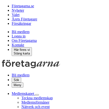
Företagarna.se
Nyheter
Valet
Årets Företagare
Försäkringar
Bli medlem
Logga in
Om Företagarna
Kontakt
Här finns vi
Stäng karta
Bli medlem
Sök
Meny
Medlemskapet
Teckna medlemskap
Medlemsförmåner
Nätverk och event