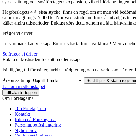
sysselsättning och småföretagens expansion, vilket i förlängningen oc
I lagförslagets 4 §, sista stycke, finns en regel om att man vid bedömni
sammanlagt högst 5 000 kr. När växa-stödet nu föreslås utvidgas till e
gäller andra tidsperioder. Enklast görs detta genom att låta hänvisning
Frågor vi driver
Tillsammans kan vi skapa Europas bästa företagarklimat! Men vi behö
Se frågor vi driver
Räkna ut kostnaden för ditt medlemskap
Få tillgång till förmåner, juridisk rådgivning och nätverk som stärker di
Årsomsättning
Se ditt pris & starta registre
Läs om medlemskapet
Tillbaka till toppen
Om Företagarna
Om Företagarna
Kontakt
Jobba på Företagarna
Personuppgiftshantering
Nyhetsbrev
Cookieinställningar