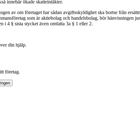
kså innebär ökade skatteintäkter.
ngen av om företaget har sådan avgiftsskyldighet ska bortse från ersättni
nmansföretag som är aktiebolag och handelsbolag, bör hänvisningen juste
en i 4 § sista stycket även omfatta 3a § 1 eller 2.
ver din hjälp.
tt företag.
ringen