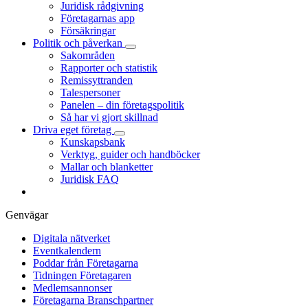
Juridisk rådgivning
Företagarnas app
Försäkringar
Politik och påverkan
Sakområden
Rapporter och statistik
Remissyttranden
Talespersoner
Panelen – din företagspolitik
Så har vi gjort skillnad
Driva eget företag
Kunskapsbank
Verktyg, guider och handböcker
Mallar och blanketter
Juridisk FAQ
Genvägar
Digitala nätverket
Eventkalendern
Poddar från Företagarna
Tidningen Företagaren
Medlemsannonser
Företagarna Branschpartner