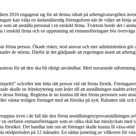
åren 2016 engagerat sig för att denna rabatt på arbetsgivaravgiften äv
öretagare kan välja en ändamålsenlig företagsform när de väljer att börja 
nde som att anställa personal i en enskild firma. Tvärtom borde det i ans
la i enskild firma och en uppmaning att enmansföretagare bör överväga att 
a sin första person. Ökade risker, stort ansvar och mer administration gör 
nader de största. Därför är det glädjande att regeringen insett att arbe
r justeras för att den ska bli riktigt användbar. Med nuvarande utformn
örjarfel” och/eller inte hitta rätt person vid sitt första försök. Företag
e skulle en felrekrytering som leder till att anställningen snabbt avbryts
r dessa företag. Reglerna är nu knutna till den första personen som ans
 eller väntar troligen företaget med att försöka på nytt. Rabatten står och
pptas även i de fall där den första anställningen/provanställningen avbr
För en oerfaren enmansföretagare som av olika skäl har misslyckats med 
sta försöket. Det handlar inte om att företaget skulle kunna få växa-stöd f
la stödperioden på 12 månader. En sådan justering av villkoren för växa-