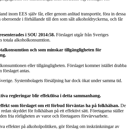
 land inom EES själv får, eller genom anlitad transportör, föra in dessa
a oberoende i förhållande till den som sålt alkoholdryckerna, och får
presenterades i SOU 2014:58.
Förslaget utgår från Sveriges
ts totala alkoholkonsumtion.
talkonsumtion och som minskar tillgängligheten för
ing.
lkonsumtionen eller tillgängligheten. Förslaget kommer istället drabba
 förslaget antas.
 Sverige. Systembolagets försäljning har dock ökat under samma tid.
ktiva regleringar blir effektlösa i detta sammanhang.
effekt som förslaget om ett förbud förväntas ha på folkhälsan.
De
edan skyddet för folkhälsan på ett effektivt sätt. Företagarna ställer
 den fria rörligheten av varor och företagares förvärvsarbete.
iva effekter på alkoholpolitiken, gör förslag om inskränkningar av