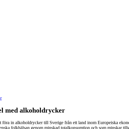
r
el med alkoholdrycker
att föra in alkoholdrycker till Sverige från ett land inom Europeiska e
venska folkhälsan genom minskad totalkonsumtion och som minskar tillg