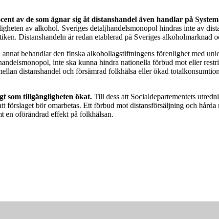
ocent av de som ägnar sig åt distanshandel även handlar på System
ligheten av alkohol. Sveriges detaljhandelsmonopol hindras inte av dist
itiken. Distanshandeln är redan etablerad på Sveriges alkoholmarknad 
nnat behandlar den finska alkohollagstiftningens förenlighet med unio
 handelsmonopol, inte ska kunna hindra nationella förbud mot eller rest
mellan distanshandel och försämrad folkhälsa eller ökad totalkonsumtion
t som tillgängligheten ökat.
Till dess att Socialdepartementets utredn
att förslaget bör omarbetas. Ett förbud mot distansförsäljning och hård
mt en oförändrad effekt på folkhälsan.