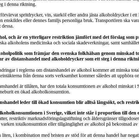
g i denna riktning.
rvärvat spritdrycker, vin, starköl eller andra jästa alkoholdrycker i ett
en enskildes eller dennes familjs personliga bruk. Transportören ska var
 dessa.
hol, och är en ytterligare restriktion jämfört med det förslag som 
nska alkoholens medicinska och sociala skadeverkningar, samt samhälle
oholpolitik som främjar den svenska folkhälsan genom minskad to
gar av distanshandel med alkoholdrycker som ett steg i denna riktn
rändringar i reglerna om distanshandel av alkohol kommer att minska tota
teintäkterna från denna sorts verksamhet kommer således att upphöra om
anshandel är tillåten, har den totala konsumtionen av alkohol minskat i
 inneburit en ökad alkoholkonsumtion.
shandel leder till ökad konsumtion blir alltså långsökt, och restri
oholkonsumtionen i Sverige, vilket inte står i proportion till den 
er, restriktiv marknadsföringslagstiftning och åldersgränser tillgodoser r
på varken totalkonsumtion eller tillgänglighet av alkohol på bekostnad av
liten, i kombination med bristen av stöd för att denna handel har negat