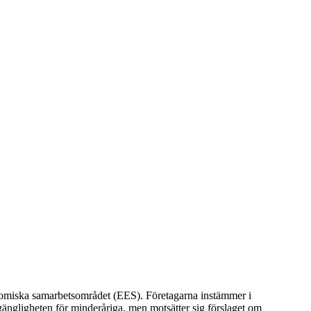
konomiska samarbetsområdet (EES). Företagarna instämmer i
ängligheten för minderåriga, men motsätter sig förslaget om