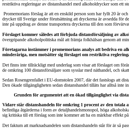
restriktiva regleringar av distanshandel med alkoholdrycker som ett ste
Promemorians förslag är att en enskild person som har fyllt 20 år och fö
drycker till Sverige under förutsättning att dryckerna är avsedda för d
inte på uppdrag av denne transportera dryckerna till den som förvärvat
Förslaget kommer således att förbjuda distansförsäljning av alko
övergripande alkoholpolitiska mål att främja folkhälsan genom att mi
Företagarna instämmer i promemorians analys att bedriva en alk
minderåriga, men motsätter sig förslaget om restriktiva reglerin
Det finns inte tillräckligt med underlag som visar att förslaget om fö
de omkring 100 distansförsäljare som sysslar med näthandel, och skat
Sedan Rosengrenfallet i EU-domstolen 2007, där det fastslogs att dist
Den ökade tillgängligheten sedan distanshandel tilläts har alltså inte
Grunden för argumentet att en ökad tillgänglighet via distan
Vidare står distanshandeln för omkring 1 procent av den totala alk
befintliga åtgärderna i form av detaljhandelsmonopol, höga alkoholskatt
sig kritiska till ett förslag som inte kommer att ha en märkbar effekt 
Det faktum att marknadsandelen som distanshandeln står för är så pass 