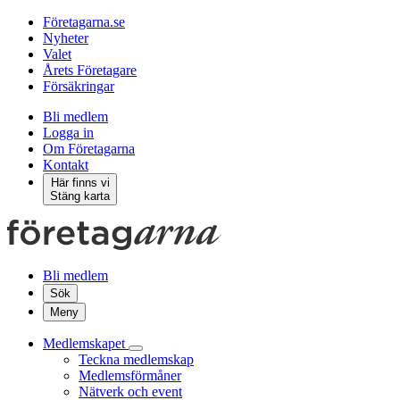
Företagarna.se
Nyheter
Valet
Årets Företagare
Försäkringar
Bli medlem
Logga in
Om Företagarna
Kontakt
Här finns vi
Stäng karta
Bli medlem
Sök
Meny
Medlemskapet
Teckna medlemskap
Medlemsförmåner
Nätverk och event