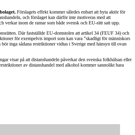
bolaget.
Förslagets effekt kommer således enbart att byta aktör för
anshandeln, och förslaget kan därför inte motiveras med att
och verkar inom de ramar som både svensk och EU-rätt satt upp.
nsrätten. Där fastställde EU-domstolen att artikel 34 (FEUF 34) och
riktioner för exempelvis import som kan vara ”skadligt för människors
 bör inga sådana restriktioner vidtas i Sverige med hänsyn till ovan
ingar visar på att distanshandeln påverkar den svenska folkhälsan eller
a restriktioner av distanshandel med alkohol kommer sannolikt bara