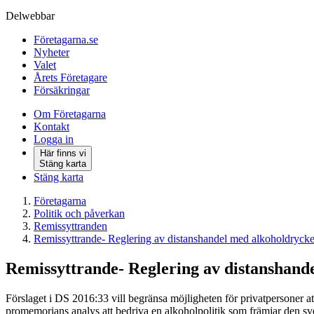
Delwebbar
Företagarna.se
Nyheter
Valet
Årets Företagare
Försäkringar
Om Företagarna
Kontakt
Logga in
Här finns vi
Stäng karta
Stäng karta
Företagarna
Politik och påverkan
Remissyttranden
Remissyttrande- Reglering av distanshandel med alkoholdrycke
Remissyttrande- Reglering av distanshand
Förslaget i DS 2016:33 vill begränsa möjligheten för privatpersoner 
promemorians analys att bedriva en alkoholpolitik som främjar den s