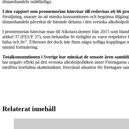
distanshandeln orättfärdiga.
I den rapport som promemorian hänvisar till redovisas att 66 pr
försäljning, snarare än att minska konsumtionen och begränsa tillgäng
distanshandeln påverkar de bärande delarna i den svenska alkoholpol
I promemorian hänvisar man till Alkotaxi-domen från 2015 som bland a
artikel 37 (FEUF 37), som behandlar fri rörlighet av varor respektive
hälsa och liv”. Eftersom det dock inte finns några tydliga kopplingar 
nämnd formulering.
Totalkonsumtionen i Sverige har minskat de senaste åren samtidig
har negativ effekt på den svenska alkoholpolitiken anser Företagarna 
medföra bortfallna skatteintäkter, försvårad situation för företagare sa
Relaterat innehåll