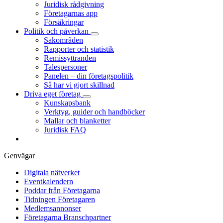
Juridisk rådgivning
Företagarnas app
Försäkringar
Politik och påverkan
Sakområden
Rapporter och statistik
Remissyttranden
Talespersoner
Panelen – din företagspolitik
Så har vi gjort skillnad
Driva eget företag
Kunskapsbank
Verktyg, guider och handböcker
Mallar och blanketter
Juridisk FAQ
Genvägar
Digitala nätverket
Eventkalendern
Poddar från Företagarna
Tidningen Företagaren
Medlemsannonser
Företagarna Branschpartner