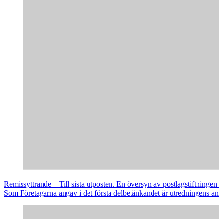
Remissyttrande – Till sista utposten. En översyn av postlagstiftningen i
Som Företagarna angav i det första delbetänkandet är utredningens ans