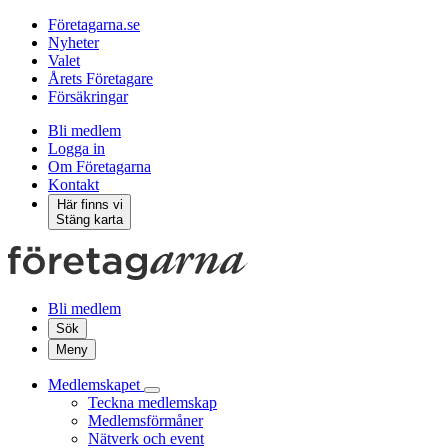
Företagarna.se
Nyheter
Valet
Årets Företagare
Försäkringar
Bli medlem
Logga in
Om Företagarna
Kontakt
Här finns vi
Stäng karta
Bli medlem
Sök
Meny
Medlemskapet
Teckna medlemskap
Medlemsförmåner
Nätverk och event