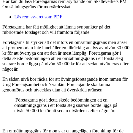
Här kan du läsa Företagarnas remissyttrande om Skatteverkets PM
Omsättningsgräns för mervärdesskatt.
Läs remissvaret som PDF
Företagarna har fått möjlighet att lämna synpunkter på det
rubricerade förslaget och vill framföra följande.
Företagarna tillstyrker att det införs en omsättningsgräns men anser
att promemorian inte innehåller en tillräcklig analys av nivån 30 000
kr för att övertyga om att den är mest lämplig. Företagarna gör i
detta skede bedömningen att en omsättningsgräns i ett första steg
snarare borde ligga på nivån 50 000 kr för att sedan utvärderas efter
något år.
En sådan nivå bör räcka för att övningsföretagande inom ramen för
Ung Företagsamhet och Nyanlänt Företagande ska kunna
genomföras och utvecklas utan att överskrida gränsen.
Företagarna gör i detta skede bedömningen att en
omsättningsgräns i ett första steg snarare borde ligga på
nivån 50 000 kr för att sedan utvärderas efter något år.
En omsättningsgräns för moms är en angelägen förenkling för de