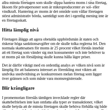
allra minsta företagen som skulle slippa hantera moms i sina företag,
liksom för privatpersoner som är mikroproducenter av sol- eller
vindkraft. Hantering av moms är det område som vållar företagen
störst administrativ börda, samtidigt som det i egentlig mening inte är
en företagsskatt.
Hitta lämplig nivå
Företagen åläggs att agera obetalda uppbördsmän åt staten och
riskerar höga sanktionsavgifter om de skulle tolka reglerna fel. Den
normala skattesatsen för moms är 25 procent vilket förstås innebär
att ett företag som vänder sig mot konsumenter och inte behöver ta
ut moms på sin försäljning skulle kunna hålla lägre priser.
Det är därför viktigt med en ordentlig analys av vilken nivå som är
lämplig för att balansera intresset av förenkling mot vikten att
undvika snedvridning av konkurrensen melan företag som ligger
över gränsen och som måste vara momsregistrerade.
Blir krångligare
I promemorian föreslås tämligen invecklade regler där
skattebefrielsen inte kan omfatta alla typer av transaktioner, vilket
skulle betyda att de minsta företagen skulle behöva förhålla sig både