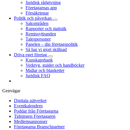
Juridisk rådgivning
Företagarnas app
Försäkringar
Politik och påverkan
Sakområden
Rapporter och statistik
Remissyttranden
Talespersoner
Panelen – din företagspolitik
Så har vi gjort skillnad
Driva eget företag
Kunskapsbank
Verktyg, guider och handböcker
Mallar och blanketter
Juridisk FAQ
Genvägar
Digitala nätverket
Eventkalendern
Poddar från Företagarna
Tidningen Företagaren
Medlemsannonser
Företagarna Branschpartner