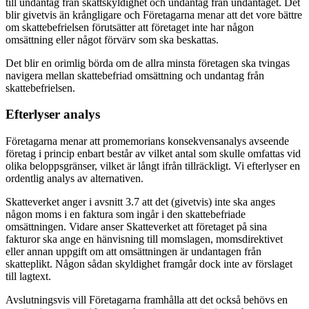
till undantag från skattskyldighet och undantag från undantaget. Det
blir givetvis än krångligare och Företagarna menar att det vore bättre
om skattebefrielsen förutsätter att företaget inte har någon
omsättning eller något förvärv som ska beskattas.
Det blir en orimlig börda om de allra minsta företagen ska tvingas
navigera mellan skattebefriad omsättning och undantag från
skattebefrielsen.
Efterlyser analys
Företagarna menar att promemorians konsekvensanalys avseende
företag i princip enbart består av vilket antal som skulle omfattas vid
olika beloppsgränser, vilket är långt ifrån tillräckligt. Vi efterlyser en
ordentlig analys av alternativen.
Skatteverket anger i avsnitt 3.7 att det (givetvis) inte ska anges
någon moms i en faktura som ingår i den skattebefriade
omsättningen. Vidare anser Skatteverket att företaget på sina
fakturor ska ange en hänvisning till momslagen, momsdirektivet
eller annan uppgift om att omsättningen är undantagen från
skatteplikt. Någon sådan skyldighet framgår dock inte av förslaget
till lagtext.
Avslutningsvis vill Företagarna framhålla att det också behövs en