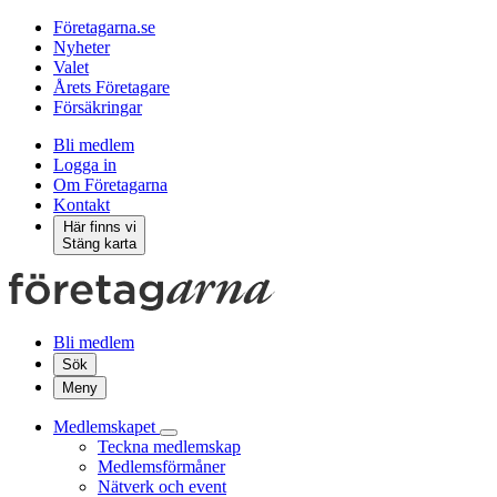
Företagarna.se
Nyheter
Valet
Årets Företagare
Försäkringar
Bli medlem
Logga in
Om Företagarna
Kontakt
Här finns vi
Stäng karta
Bli medlem
Sök
Meny
Medlemskapet
Teckna medlemskap
Medlemsförmåner
Nätverk och event