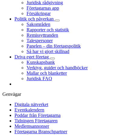
Juridisk rådgivning
Företagarnas app
Försäkringar
Politik och påverkan
Sakområden
Rapporter och statistik
Remissyttranden
Talespersoner
Panelen – din företagspolitik
Så har vi gjort skillnad
Driva eget företag
Kunskapsbank
Verktyg, guider och handböcker
Mallar och blanketter
Juridisk FAQ
Genvägar
Digitala nätverket
Eventkalendern
Poddar från Företagarna
Tidningen Företagaren
Medlemsannonser
Företagarna Branschpartner