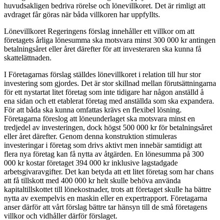
huvudsakligen bedriva rörelse och lönevillkoret. Det är rimligt att
avdraget får göras när båda villkoren har uppfyllts.
Lönevillkoret Regeringens förslag innehåller ett villkor om att
företagets årliga lönesumma ska motsvara minst 300 000 kr antingen
betalningsåret eller året därefter för att investeraren ska kunna få
skattelättnaden.
I Företagarnas förslag ställdes lönevillkoret i relation till hur stor
investering som gjordes. Det är stor skillnad mellan förutsättningarna
för ett nystartat litet företag som inte tidigare har någon anställd å
ena sidan och ett etablerat företag med anställda som ska expandera.
För att båda ska kunna omfattas krävs en flexibel lösning.
Företagarna föreslog att löneunderlaget ska motsvara minst en
tredjedel av investeringen, dock högst 500 000 kr för betalningsåret
eller året därefter. Genom denna konstruktion stimuleras
investeringar i företag som drivs aktivt men innebär samtidigt att
flera nya företag kan få nytta av åtgärden. En lönesumma på 300
000 kr kostar företaget 394 000 kr inklusive lagstadgade
arbetsgivaravgifter. Det kan betyda att ett litet företag som har chans
att få tillskott med 400 000 kr helt skulle behöva använda
kapitaltillskottet till lönekostnader, trots att företaget skulle ha bättre
nytta av exempelvis en maskin eller en expertrapport. Företagarna
anser därför att vårt förslag bättre tar hänsyn till de små företagens
villkor och vidhåller därför förslaget.