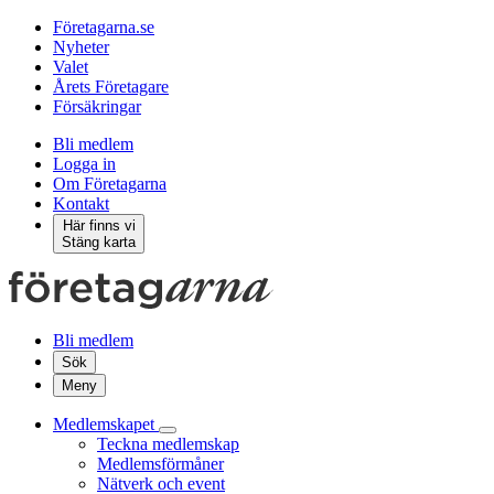
Företagarna.se
Nyheter
Valet
Årets Företagare
Försäkringar
Bli medlem
Logga in
Om Företagarna
Kontakt
Här finns vi
Stäng karta
Bli medlem
Sök
Meny
Medlemskapet
Teckna medlemskap
Medlemsförmåner
Nätverk och event