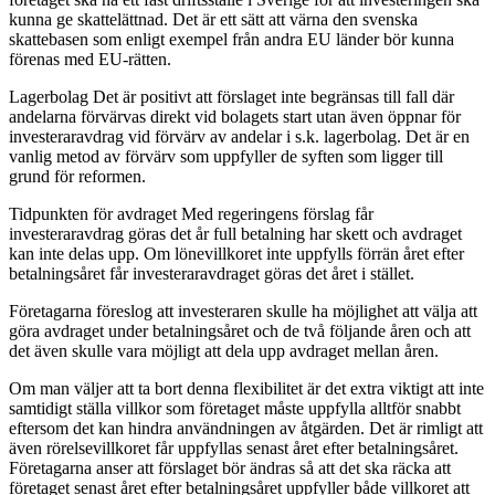
kunna ge skattelättnad. Det är ett sätt att värna den svenska
skattebasen som enligt exempel från andra EU länder bör kunna
förenas med EU-rätten.
Lagerbolag Det är positivt att förslaget inte begränsas till fall där
andelarna förvärvas direkt vid bolagets start utan även öppnar för
investeraravdrag vid förvärv av andelar i s.k. lagerbolag. Det är en
vanlig metod av förvärv som uppfyller de syften som ligger till
grund för reformen.
Tidpunkten för avdraget Med regeringens förslag får
investeraravdrag göras det år full betalning har skett och avdraget
kan inte delas upp. Om lönevillkoret inte uppfylls förrän året efter
betalningsåret får investeraravdraget göras det året i stället.
Företagarna föreslog att investeraren skulle ha möjlighet att välja att
göra avdraget under betalningsåret och de två följande åren och att
det även skulle vara möjligt att dela upp avdraget mellan åren.
Om man väljer att ta bort denna flexibilitet är det extra viktigt att inte
samtidigt ställa villkor som företaget måste uppfylla alltför snabbt
eftersom det kan hindra användningen av åtgärden. Det är rimligt att
även rörelsevillkoret får uppfyllas senast året efter betalningsåret.
Företagarna anser att förslaget bör ändras så att det ska räcka att
företaget senast året efter betalningsåret uppfyller både villkoret att