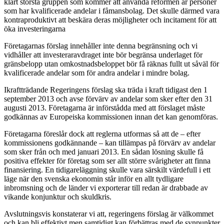
klart största gruppen som kommer att använda reformen är personer
som har kvalificerade andelar i fåmansbolag. Det skulle därmed vara
kontraproduktivt att beskära deras möjligheter och incitament för att
öka investeringarna
Företagarnas förslag innehåller inte denna begränsning och vi
vidhåller att investeraravdraget inte bör begränsa underlaget för
gränsbelopp utan omkostnadsbeloppet bör få räknas fullt ut såväl för
kvalificerade andelar som för andra andelar i mindre bolag.
Ikraftträdande Regeringens förslag ska träda i kraft tidigast den 1
september 2013 och avse förvärv av andelar som sker efter den 31
augusti 2013. Företagarna är införstådda med att förslaget måste
godkännas av Europeiska kommissionen innan det kan genomföras.
Företagarna föreslår dock att reglerna utformas så att de – efter
kommissionens godkännande – kan tillämpas på förvärv av andelar
som sker från och med januari 2013. En sådan lösning skulle få
positiva effekter för företag som ser allt större svårigheter att finna
finansiering. En tidigareläggning skulle vara särskilt värdefull i ett
läge när den svenska ekonomin står inför en allt tydligare
inbromsning och de länder vi exporterar till redan är drabbade av
vikande konjunktur och skuldkris.
Avslutningsvis konstaterar vi att, regeringens förslag är välkommet
och kan bli effektivt men samtidigt kan förbättras med de synpunkter