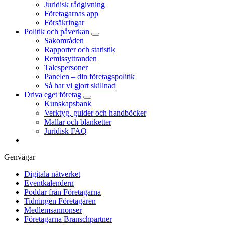
Juridisk rådgivning
Företagarnas app
Försäkringar
Politik och påverkan
Sakområden
Rapporter och statistik
Remissyttranden
Talespersoner
Panelen – din företagspolitik
Så har vi gjort skillnad
Driva eget företag
Kunskapsbank
Verktyg, guider och handböcker
Mallar och blanketter
Juridisk FAQ
Genvägar
Digitala nätverket
Eventkalendern
Poddar från Företagarna
Tidningen Företagaren
Medlemsannonser
Företagarna Branschpartner