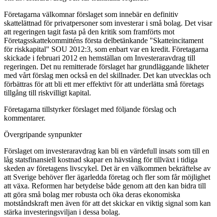
Företagarna välkomnar förslaget som innebär en definitiv
skattelättnad för privatpersoner som investerar i små bolag. Det visar
att regeringen tagit fasta på den kritik som framförts mot
Företagsskattekommitténs första delbetänkande "Skatteincitament
för riskkapital" SOU 2012:3, som enbart var en kredit. Företagarna
skickade i februari 2012 en hemställan om Investeraravdrag till
regeringen. Det nu remitterade förslaget har grundläggande likheter
med vårt förslag men också en del skillnader. Det kan utvecklas och
förbättras för att bli ett mer effektivt för att underlätta små företags
tillgång till riskvilligt kapital.
Företagarna tillstyrker förslaget med följande förslag och
kommentarer.
Övergripande synpunkter
Förslaget om investeraravdrag kan bli en värdefull insats som till en
låg statsfinansiell kostnad skapar en hävstång för tillväxt i tidiga
skeden av företagens livscykel. Det är en välkommen bekräftelse av
att Sverige behöver fler ägarledda företag och fler som får möjlighet
att växa. Reformen har betydelse både genom att den kan bidra till
att göra små bolag mer robusta och öka deras ekonomiska
motståndskraft men även för att det skickar en viktig signal som kan
stärka investeringsviljan i dessa bolag.