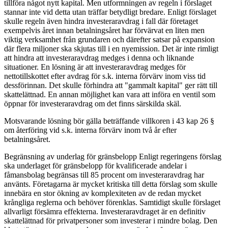
tillföra något nytt kapital. Men utformningen av regeln i förslaget
stannar inte vid detta utan träffar betydligt bredare. Enligt förslaget
skulle regeln även hindra investeraravdrag i fall där företaget
exempelvis året innan betalningsåret har förvärvat en liten men
viktig verksamhet från grundaren och därefter satsar på expansion
där flera miljoner ska skjutas till i en nyemission. Det är inte rimligt
att hindra att investeraravdrag medges i denna och liknande
situationer. En lösning är att investeraravdrag medges för
nettotillskottet efter avdrag för s.k. interna förvärv inom viss tid
dessförinnan. Det skulle förhindra att "gammalt kapital" ger rätt till
skattelättnad. En annan möjlighet kan vara att införa en ventil som
öppnar för investeraravdrag om det finns särskilda skäl.
Motsvarande lösning bör gälla beträffande villkoren i 43 kap 26 §
om återföring vid s.k. interna förvärv inom två år efter
betalningsåret.
Begränsning av underlag för gränsbelopp Enligt regeringens förslag
ska underlaget för gränsbelopp för kvalificerade andelar i
fåmansbolag begränsas till 85 procent om investeraravdrag har
använts. Företagarna är mycket kritiska till detta förslag som skulle
innebära en stor ökning av komplexiteten av de redan mycket
krångliga reglerna och behöver förenklas. Samtidigt skulle förslaget
allvarligt försämra effekterna. Investeraravdraget är en definitiv
skattelättnad för privatpersoner som investerar i mindre bolag. Den