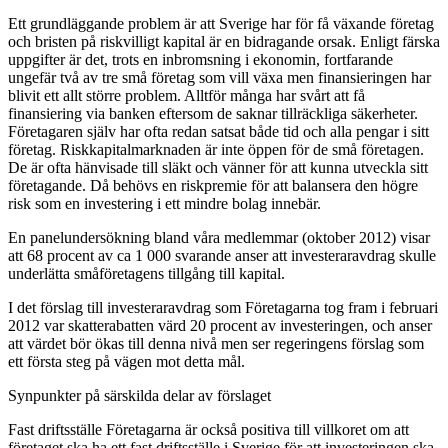
Ett grundläggande problem är att Sverige har för få växande företag
och bristen på riskvilligt kapital är en bidragande orsak. Enligt färska
uppgifter är det, trots en inbromsning i ekonomin, fortfarande
ungefär två av tre små företag som vill växa men finansieringen har
blivit ett allt större problem. Alltför många har svårt att få
finansiering via banken eftersom de saknar tillräckliga säkerheter.
Företagaren själv har ofta redan satsat både tid och alla pengar i sitt
företag. Riskkapitalmarknaden är inte öppen för de små företagen.
De är ofta hänvisade till släkt och vänner för att kunna utveckla sitt
företagande. Då behövs en riskpremie för att balansera den högre
risk som en investering i ett mindre bolag innebär.
En panelundersökning bland våra medlemmar (oktober 2012) visar
att 68 procent av ca 1 000 svarande anser att investeraravdrag skulle
underlätta småföretagens tillgång till kapital.
I det förslag till investeraravdrag som Företagarna tog fram i februari
2012 var skatterabatten värd 20 procent av investeringen, och anser
att värdet bör ökas till denna nivå men ser regeringens förslag som
ett första steg på vägen mot detta mål.
Synpunkter på särskilda delar av förslaget
Fast driftsställe Företagarna är också positiva till villkoret om att
företaget ska ha ett fast driftsställe i Sverige för att investeringen ska