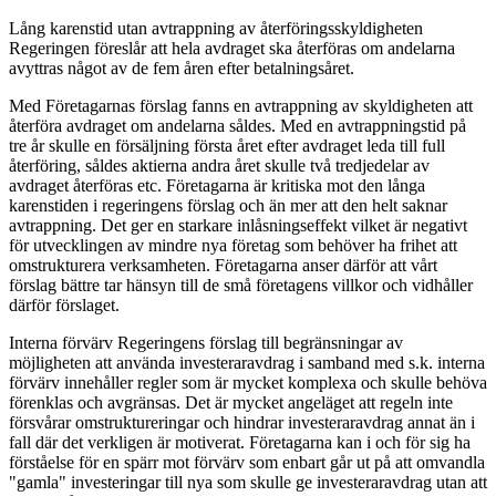
Lång karenstid utan avtrappning av återföringsskyldigheten
Regeringen föreslår att hela avdraget ska återföras om andelarna
avyttras något av de fem åren efter betalningsåret.
Med Företagarnas förslag fanns en avtrappning av skyldigheten att
återföra avdraget om andelarna såldes. Med en avtrappningstid på
tre år skulle en försäljning första året efter avdraget leda till full
återföring, såldes aktierna andra året skulle två tredjedelar av
avdraget återföras etc. Företagarna är kritiska mot den långa
karenstiden i regeringens förslag och än mer att den helt saknar
avtrappning. Det ger en starkare inlåsningseffekt vilket är negativt
för utvecklingen av mindre nya företag som behöver ha frihet att
omstrukturera verksamheten. Företagarna anser därför att vårt
förslag bättre tar hänsyn till de små företagens villkor och vidhåller
därför förslaget.
Interna förvärv Regeringens förslag till begränsningar av
möjligheten att använda investeraravdrag i samband med s.k. interna
förvärv innehåller regler som är mycket komplexa och skulle behöva
förenklas och avgränsas. Det är mycket angeläget att regeln inte
försvårar omstruktureringar och hindrar investeraravdrag annat än i
fall där det verkligen är motiverat. Företagarna kan i och för sig ha
förståelse för en spärr mot förvärv som enbart går ut på att omvandla
"gamla" investeringar till nya som skulle ge investeraravdrag utan att