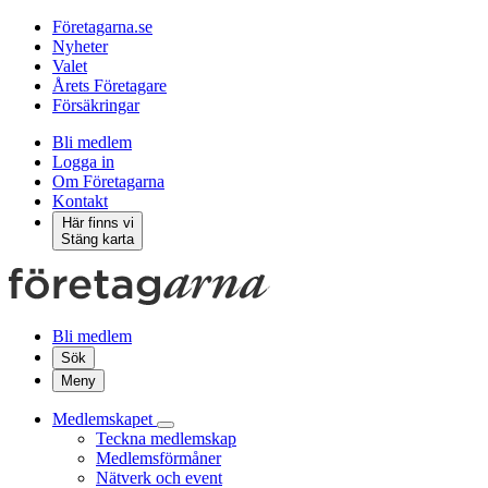
Företagarna.se
Nyheter
Valet
Årets Företagare
Försäkringar
Bli medlem
Logga in
Om Företagarna
Kontakt
Här finns vi
Stäng karta
Bli medlem
Sök
Meny
Medlemskapet
Teckna medlemskap
Medlemsförmåner
Nätverk och event