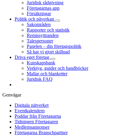
Juridisk rådgivning
Företagarnas app
Försäkringar
Politik och påverkan
Sakområden
Rapporter och statistik
Remissyttranden
Talespersoner
Panelen – din företagspolitik
Så har vi gjort skillnad
Driva eget företag
Kunskapsbank
Verktyg, guider och handböcker
Mallar och blanketter
Juridisk FAQ
Genvägar
Digitala nätverket
Eventkalendern
Poddar från Företagarna
Tidningen Företagaren
Medlemsannonser
Företagarna Branschpartner