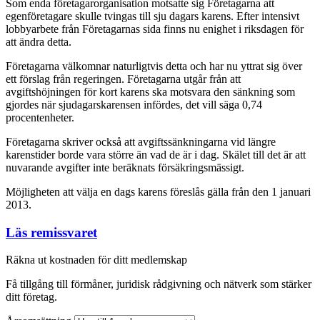
Som enda företagarorganisation motsatte sig Företagarna att
egenföretagare skulle tvingas till sju dagars karens. Efter intensivt
lobbyarbete från Företagarnas sida finns nu enighet i riksdagen för
att ändra detta.
Företagarna välkomnar naturligtvis detta och har nu yttrat sig över
ett förslag från regeringen. Företagarna utgår från att
avgiftshöjningen för kort karens ska motsvara den sänkning som
gjordes när sjudagarskarensen infördes, det vill säga 0,74
procentenheter.
Företagarna skriver också att avgiftssänkningarna vid längre
karenstider borde vara större än vad de är i dag. Skälet till det är att
nuvarande avgifter inte beräknats försäkringsmässigt.
Möjligheten att välja en dags karens föreslås gälla från den 1 januari
2013.
Läs remissvaret
Räkna ut kostnaden för ditt medlemskap
Få tillgång till förmåner, juridisk rådgivning och nätverk som stärker
ditt företag.