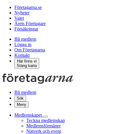
Företagarna.se
Nyheter
Valet
Årets Företagare
Försäkringar
Bli medlem
Logga in
Om Företagarna
Kontakt
Här finns vi
Stäng karta
Bli medlem
Sök
Meny
Medlemskapet
Teckna medlemskap
Medlemsförmåner
Nätverk och event