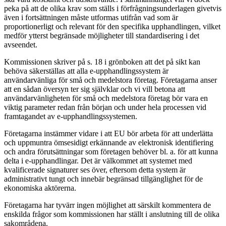
peka på att de olika krav som ställs i förfrågningsunderlagen givetvis
även i fortsättningen måste utformas utifrån vad som är
proportionerligt och relevant för den specifika upphandlingen, vilket
medför ytterst begränsade möjligheter till standardisering i det
avseendet.
Kommissionen skriver på s. 18 i grönboken att det på sikt kan
behöva säkerställas att alla e-upphandlingssystem är
användarvänliga för små och medelstora företag. Företagarna anser
att en sådan översyn ter sig självklar och vi vill betona att
användarvänligheten för små och medelstora företag bör vara en
viktig parameter redan från början och under hela processen vid
framtagandet av e-upphandlingssystemen.
Företagarna instämmer vidare i att EU bör arbeta för att underlätta
och uppmuntra ömsesidigt erkännande av elektronisk identifiering
och andra förutsättningar som företagen behöver bl. a. för att kunna
delta i e-upphandlingar. Det är välkommet att systemet med
kvalificerade signaturer ses över, eftersom detta system är
administrativt tungt och innebär begränsad tillgänglighet för de
ekonomiska aktörerna.
Företagarna har tyvärr ingen möjlighet att särskilt kommentera de
enskilda frågor som kommissionen har ställt i anslutning till de olika
sakområdena.