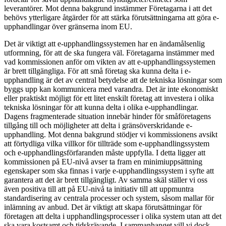
leverantörer. Mot denna bakgrund instämmer Företagarna i att det
behövs ytterligare åtgärder för att stärka förutsättningarna att göra e-
upphandlingar över gränserna inom EU.
Det är viktigt att e-upphandlingssystemen har en ändamålsenlig
utformning, för att de ska fungera väl. Företagarna instämmer med
vad kommissionen anför om vikten av att e-upphandlingssystemen
är brett tillgängliga. För att små företag ska kunna delta i e-
upphandling är det av central betydelse att de tekniska lösningar som
byggs upp kan kommunicera med varandra. Det är inte ekonomiskt
eller praktiskt möjligt för ett litet enskilt företag att investera i olika
tekniska lösningar för att kunna delta i olika e-upphandlingar.
Dagens fragmenterade situation innebär hinder för småföretagens
tillgång till och möjligheter att delta i gränsöverskridande e-
upphandling. Mot denna bakgrund stödjer vi kommissionens avsikt
att förtydliga vilka villkor för tillträde som e-upphandlingssystem
och e-upphandlingsförfaranden måste uppfylla. I detta ligger att
kommissionen på EU-nivå avser ta fram en minimiuppsättning
egenskaper som ska finnas i varje e-upphandlingssystem i syfte att
garantera att det är brett tillgängligt. Av samma skäl ställer vi oss
även positiva till att på EU-nivå ta initiativ till att uppmuntra
standardisering av centrala processer och system, såsom mallar för
inlämning av anbud. Det är viktigt att skapa förutsättningar för
företagen att delta i upphandlingsprocesser i olika system utan att det
ska vara kostsamt och tidskrävande. I sammanhanget vill vi dock