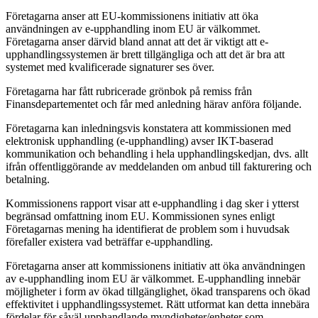
Företagarna anser att EU-kommissionens initiativ att öka
användningen av e-upphandling inom EU är välkommet.
Företagarna anser därvid bland annat att det är viktigt att e-
upphandlingssystemen är brett tillgängliga och att det är bra att
systemet med kvalificerade signaturer ses över.
Företagarna har fått rubricerade grönbok på remiss från
Finansdepartementet och får med anledning härav anföra följande.
Företagarna kan inledningsvis konstatera att kommissionen med
elektronisk upphandling (e-upphandling) avser IKT-baserad
kommunikation och behandling i hela upphandlingskedjan, dvs. allt
ifrån offentliggörande av meddelanden om anbud till fakturering och
betalning.
Kommissionens rapport visar att e-upphandling i dag sker i ytterst
begränsad omfattning inom EU. Kommissionen synes enligt
Företagarnas mening ha identifierat de problem som i huvudsak
förefaller existera vad beträffar e-upphandling.
Företagarna anser att kommissionens initiativ att öka användningen
av e-upphandling inom EU är välkommet. E-upphandling innebär
möjligheter i form av ökad tillgänglighet, ökad transparens och ökad
effektivitet i upphandlingssystemet. Rätt utformat kan detta innebära
fördelar för såväl upphandlande myndigheter/enheter som