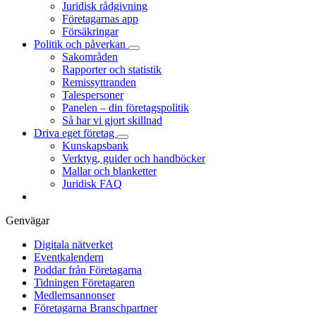
Juridisk rådgivning
Företagarnas app
Försäkringar
Politik och påverkan
Sakområden
Rapporter och statistik
Remissyttranden
Talespersoner
Panelen – din företagspolitik
Så har vi gjort skillnad
Driva eget företag
Kunskapsbank
Verktyg, guider och handböcker
Mallar och blanketter
Juridisk FAQ
Genvägar
Digitala nätverket
Eventkalendern
Poddar från Företagarna
Tidningen Företagaren
Medlemsannonser
Företagarna Branschpartner