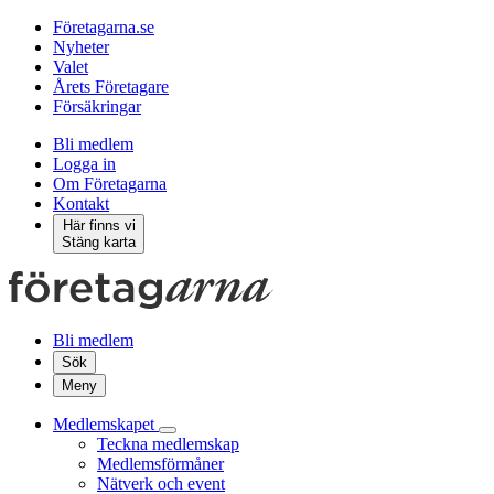
Företagarna.se
Nyheter
Valet
Årets Företagare
Försäkringar
Bli medlem
Logga in
Om Företagarna
Kontakt
Här finns vi
Stäng karta
Bli medlem
Sök
Meny
Medlemskapet
Teckna medlemskap
Medlemsförmåner
Nätverk och event