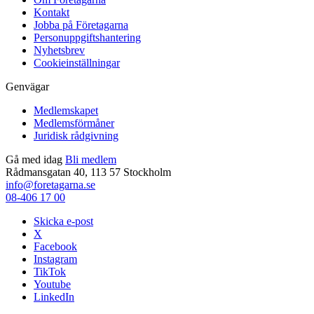
Kontakt
Jobba på Företagarna
Personuppgiftshantering
Nyhetsbrev
Cookieinställningar
Genvägar
Medlemskapet
Medlemsförmåner
Juridisk rådgivning
Gå med idag
Bli medlem
Rådmansgatan 40, 113 57 Stockholm
info@foretagarna.se
08-406 17 00
Skicka e-post
X
Facebook
Instagram
TikTok
Youtube
LinkedIn