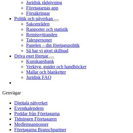
Juridisk rådgivning
Företagarnas app
Försäkringar
Politik och påverkan
Sakområden
Rapporter och statistik
Remissyttranden
Talespersoner
Panelen – din företagspolitik
Så har vi gjort skillnad
Driva eget företag
Kunskapsbank
Verktyg, guider och handböcker
Mallar och blanketter
Juridisk FAQ
Genvägar
Digitala nätverket
Eventkalendern
Poddar från Företagarna
Tidningen Företagaren
Medlemsannonser
Företagarna Branschpartner