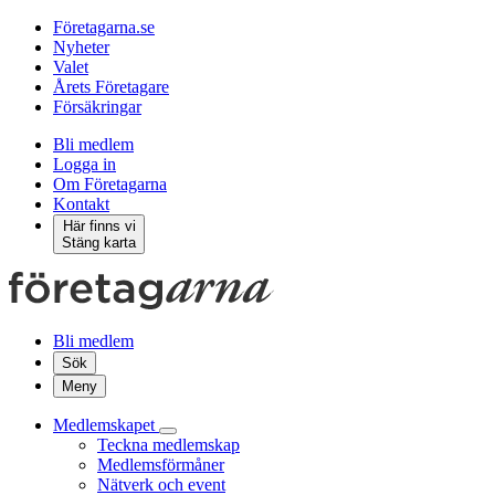
Företagarna.se
Nyheter
Valet
Årets Företagare
Försäkringar
Bli medlem
Logga in
Om Företagarna
Kontakt
Här finns vi
Stäng karta
Bli medlem
Sök
Meny
Medlemskapet
Teckna medlemskap
Medlemsförmåner
Nätverk och event