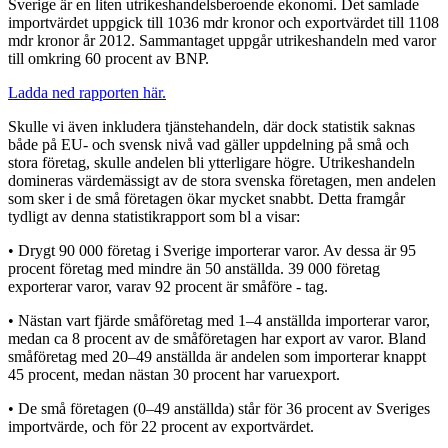
Sverige är en liten utrikeshandelsberoende ekonomi. Det samlade
importvärdet uppgick till 1036 mdr kronor och exportvärdet till 1108
mdr kronor år 2012. Sammantaget uppgår utrikeshandeln med varor
till omkring 60 procent av BNP.
Ladda ned rapporten här.
Skulle vi även inkludera tjänstehandeln, där dock statistik saknas
både på EU- och svensk nivå vad gäller uppdelning på små och
stora företag, skulle andelen bli ytterligare högre. Utrikeshandeln
domineras värdemässigt av de stora svenska företagen, men andelen
som sker i de små företagen ökar mycket snabbt. Detta framgår
tydligt av denna statistikrapport som bl a visar:
• Drygt 90 000 företag i Sverige importerar varor. Av dessa är 95
procent företag med mindre än 50 anställda. 39 000 företag
exporterar varor, varav 92 procent är småföre - tag.
• Nästan vart fjärde småföretag med 1–4 anställda importerar varor,
medan ca 8 procent av de småföretagen har export av varor. Bland
småföretag med 20–49 anställda är andelen som importerar knappt
45 procent, medan nästan 30 procent har varuexport.
• De små företagen (0–49 anställda) står för 36 procent av Sveriges
importvärde, och för 22 procent av exportvärdet.