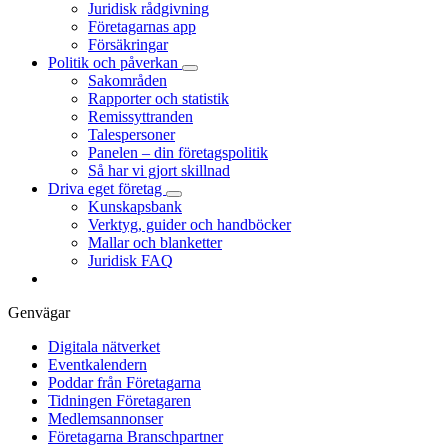
Juridisk rådgivning
Företagarnas app
Försäkringar
Politik och påverkan
Sakområden
Rapporter och statistik
Remissyttranden
Talespersoner
Panelen – din företagspolitik
Så har vi gjort skillnad
Driva eget företag
Kunskapsbank
Verktyg, guider och handböcker
Mallar och blanketter
Juridisk FAQ
Genvägar
Digitala nätverket
Eventkalendern
Poddar från Företagarna
Tidningen Företagaren
Medlemsannonser
Företagarna Branschpartner