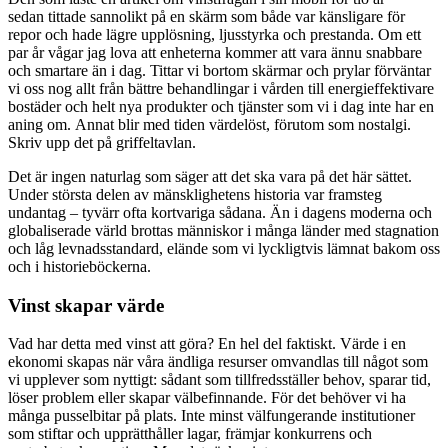
sedan tittade sannolikt på en skärm som både var känsligare för
repor och hade lägre upplösning, ljusstyrka och prestanda. Om ett
par år vågar jag lova att enheterna kommer att vara ännu snabbare
och smartare än i dag. Tittar vi bortom skärmar och prylar förväntar
vi oss nog allt från bättre behandlingar i vården till energieffektivare
bostäder och helt nya produkter och tjänster som vi i dag inte har en
aning om. Annat blir med tiden värdelöst, förutom som nostalgi.
Skriv upp det på griffeltavlan.
Det är ingen naturlag som säger att det ska vara på det här sättet.
Under största delen av mänsklighetens historia var framsteg
undantag – tyvärr ofta kortvariga sådana. Än i dagens moderna och
globaliserade värld brottas människor i många länder med stagnation
och låg levnadsstandard, elände som vi lyckligtvis lämnat bakom oss
och i historieböckerna.
Vinst skapar värde
Vad har detta med vinst att göra? En hel del faktiskt. Värde i en
ekonomi skapas när våra ändliga resurser omvandlas till något som
vi upplever som nyttigt: sådant som tillfredsställer behov, sparar tid,
löser problem eller skapar välbefinnande. För det behöver vi ha
många pusselbitar på plats. Inte minst välfungerande institutioner
som stiftar och upprätthåller lagar, främjar konkurrens och