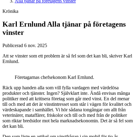
Alla tjänar på företagens vinster
Krönika
Karl Ernlund
Alla tjänar på företagens
vinster
Publicerad 6 nov. 2025
Att se vinster som ett problem är så fel som det kan bli, skriver Karl
Ernlund.
Företagarnas chefsekonom Karl Ernlund.
Räck upp handen alla som vill fylla vardagen med värdelösa
produkter och tjänster. Ingen? Självklart inte. Ändå envisas många
politiker med att kritisera företag som går med vinst. En del menar
till och med att det är vinstintresset som står i vägen för kvalitet och
värdeskapande i samhället. Vi hör sådana tongångar om allt från
veterinärer, mataffärer, friskolor och till och med från de politiker
som riktar bredsidor mot hela marknadsekonomin. Det är så fel som
det kan bli.
Den som läste en artikel om vinstfrågan i sin mobil för tio år