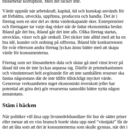
motarbetar korruption. Men det räcker inte.
Värde uppstår när arbetskraft, kapital, tid och kunskap används för
att förbättra, utveckla, uppfinna, producera och handla. Det är i
företag som en stor del av detta värdeskapande sker. Entreprenörer
och företagare tar varje dag risker när de fattar ekonomiska beslut.
Ibland går det bra, ibland går det inte alls. Olika företag startas,
utvecklas, växer och går omkull. Det räcker inte alltid med att ha en
bra idé, kunder och ordning på siffrorna. Ibland blir konkurrensen
för svår eftersom andra företag lyckas ännu bättre med att skapa
värde för konsumenterna.
Företag som ser lönsamheten dala och slutar gå med vinst lever på
lånad tid om de inte lyckas anpassa sig. Därför är prismekanismen
och vinstintresset helt avgörande för att inte samhällets resurser ska
fastna någonstans där de inte tillför tillräckligt mycket värde.
Genererar verksamheten inget ekonomiskt överskott (eller har
potential att göra det) gör resurserna sannolikt bättre nytta någon
annanstans.
Stäm i bäcken
När politiker vill läxa upp livsmedelshandlare för hur de sätter priser
eller menar att en viss bransch borde sluta upp med “vinstjakt” får de
det att låta som att det är konsumenterna som skulle gynnas, när det i