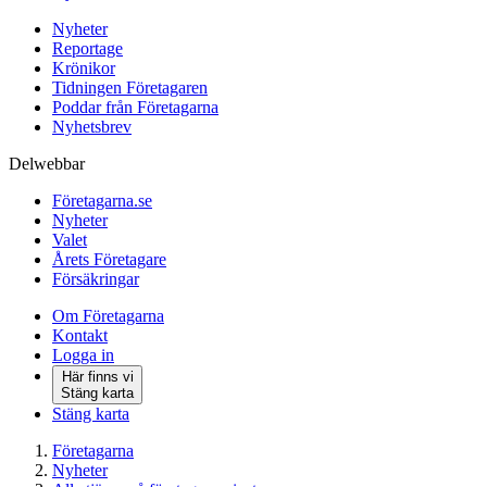
Nyheter
Reportage
Krönikor
Tidningen Företagaren
Poddar från Företagarna
Nyhetsbrev
Delwebbar
Företagarna.se
Nyheter
Valet
Årets Företagare
Försäkringar
Om Företagarna
Kontakt
Logga in
Här finns vi
Stäng karta
Stäng karta
Företagarna
Nyheter