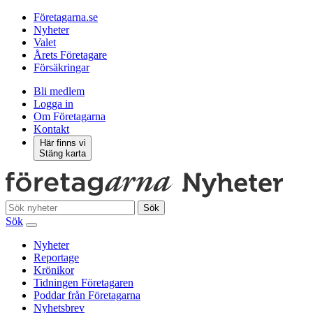
Företagarna.se
Nyheter
Valet
Årets Företagare
Försäkringar
Bli medlem
Logga in
Om Företagarna
Kontakt
Här finns vi
Stäng karta
Sök
Sök
Nyheter
Reportage
Krönikor
Tidningen Företagaren
Poddar från Företagarna
Nyhetsbrev