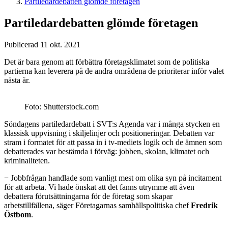
Partiledardebatten glömde företagen
Partiledardebatten glömde företagen
Publicerad 11 okt. 2021
Det är bara genom att förbättra företagsklimatet som de politiska
partierna kan leverera på de andra områdena de prioriterar inför valet
nästa år.
Foto: Shutterstock.com
Söndagens partiledardebatt i SVT:s Agenda var i många stycken en
klassisk uppvisning i skiljelinjer och positioneringar. Debatten var
stram i formatet för att passa in i tv-mediets logik och de ämnen som
debatterades var bestämda i förväg: jobben, skolan, klimatet och
kriminaliteten.
− Jobbfrågan handlade som vanligt mest om olika syn på incitament
för att arbeta. Vi hade önskat att det fanns utrymme att även
debattera förutsättningarna för de företag som skapar
arbetstillfällena, säger Företagarnas samhällspolitiska chef
Fredrik
Östbom
.