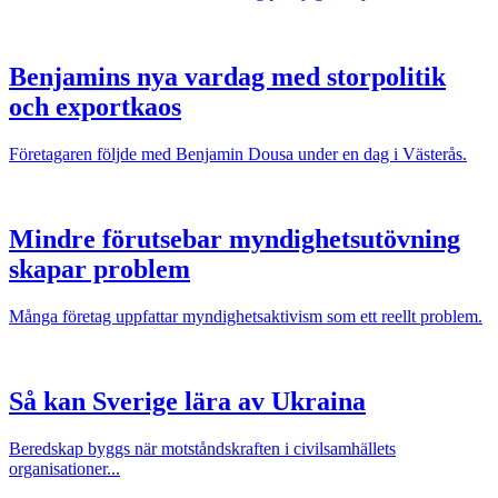
Benjamins nya vardag med storpolitik
och exportkaos
Företagaren följde med Benjamin Dousa under en dag i Västerås.
Mindre förutsebar myndighetsutövning
skapar problem
Många företag uppfattar myndighetsaktivism som ett reellt problem.
Så kan Sverige lära av Ukraina
Beredskap byggs när motståndskraften i civilsamhällets
organisationer...