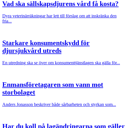
Vad ska sällskapsdjurens vård få kosta?
Dyra veterinärräkningar har lett till förslag om att inskränka den
fria...
Starkare konsumentskydd för
djursjukvård utreds
En utredning ska se över om konsumenttjänstlagen ska gälla för...
Enmansföretagaren som vann mot
storbolaget
Anders Jonasson beskriver både sårbarheten och styrkan som...
Har du koll på lagändringarna som gäller