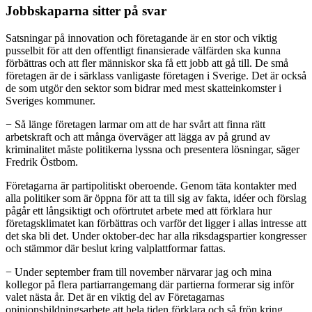
Jobbskaparna sitter på svar
Satsningar på innovation och företagande är en stor och viktig
pusselbit för att den offentligt finansierade välfärden ska kunna
förbättras och att fler människor ska få ett jobb att gå till. De små
företagen är de i särklass vanligaste företagen i Sverige. Det är också
de som utgör den sektor som bidrar med mest skatteinkomster i
Sveriges kommuner.
− Så länge företagen larmar om att de har svårt att finna rätt
arbetskraft och att många överväger att lägga av på grund av
kriminalitet måste politikerna lyssna och presentera lösningar, säger
Fredrik Östbom.
Företagarna är partipolitiskt oberoende. Genom täta kontakter med
alla politiker som är öppna för att ta till sig av fakta, idéer och förslag
pågår ett långsiktigt och oförtrutet arbete med att förklara hur
företagsklimatet kan förbättras och varför det ligger i allas intresse att
det ska bli det. Under oktober-dec har alla riksdagspartier kongresser
och stämmor där beslut kring valplattformar fattas.
− Under september fram till november närvarar jag och mina
kollegor på flera partiarrangemang där partierna formerar sig inför
valet nästa år. Det är en viktig del av Företagarnas
opinionsbildningsarbete att hela tiden förklara och så frön kring