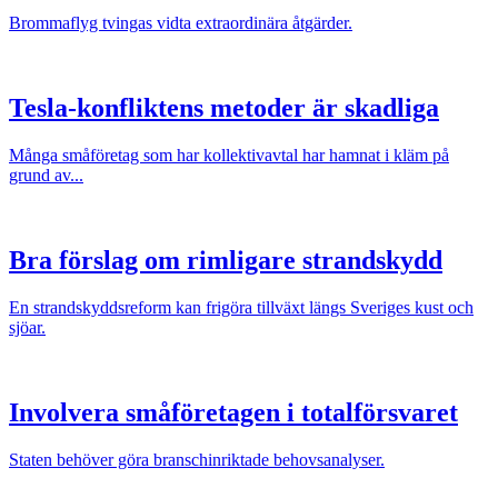
Brommaflyg tvingas vidta extraordinära åtgärder.
Tesla-konfliktens metoder är skadliga
Många småföretag som har kollektivavtal har hamnat i kläm på
grund av...
Bra förslag om rimligare strandskydd
En strandskyddsreform kan frigöra tillväxt längs Sveriges kust och
sjöar.
Involvera småföretagen i totalförsvaret
Staten behöver göra branschinriktade behovsanalyser.