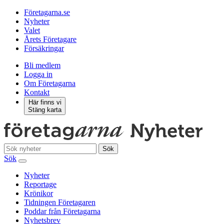
Företagarna.se
Nyheter
Valet
Årets Företagare
Försäkringar
Bli medlem
Logga in
Om Företagarna
Kontakt
Här finns vi
Stäng karta
Sök
Sök
Nyheter
Reportage
Krönikor
Tidningen Företagaren
Poddar från Företagarna
Nyhetsbrev