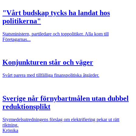
"Vårt budskap tycks ha landat hos
politikerna"
Statsministern, partiledare och toppolitiker. Alla kom till
Företagarnas...
Konjunkturen står och väger
Svårt parera med tillfälliga finanspolitiska åtgärder.
Sverige når förnybartmålen utan dubbel
reduktionsplikt
Styrmedelsutredningens förslag om elektrifiering pekar ut rätt
riktning.
Krönika