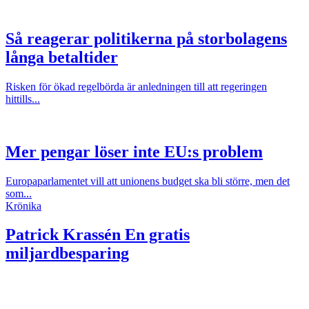
Så reagerar politikerna på storbolagens
långa betaltider
Risken för ökad regelbörda är anledningen till att regeringen
hittills...
Mer pengar löser inte EU:s problem
Europaparlamentet vill att unionens budget ska bli större, men det
som...
Krönika
Patrick Krassén
En gratis
miljardbesparing