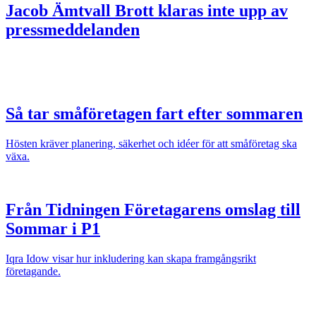
Jacob Ämtvall
Brott klaras inte upp av
pressmeddelanden
Så tar småföretagen fart efter sommaren
Hösten kräver planering, säkerhet och idéer för att småföretag ska
växa.
Från Tidningen Företagarens omslag till
Sommar i P1
Iqra Idow visar hur inkludering kan skapa framgångsrikt
företagande.