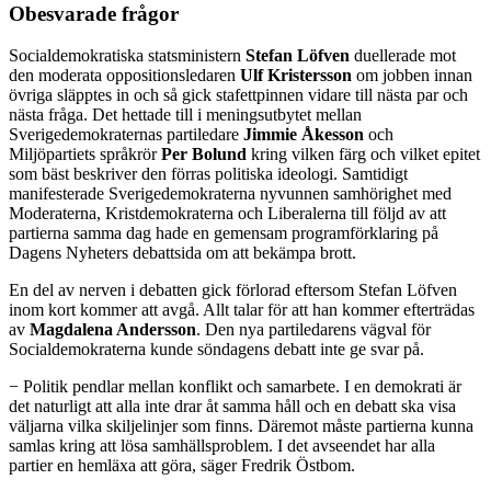
Obesvarade frågor
Socialdemokratiska statsministern
Stefan Löfven
duellerade mot
den moderata oppositionsledaren
Ulf Kristersson
om jobben innan
övriga släpptes in och så gick stafettpinnen vidare till nästa par och
nästa fråga. Det hettade till i meningsutbytet mellan
Sverigedemokraternas partiledare
Jimmie Åkesson
och
Miljöpartiets språkrör
Per Bolund
kring vilken färg och vilket epitet
som bäst beskriver den förras politiska ideologi. Samtidigt
manifesterade Sverigedemokraterna nyvunnen samhörighet med
Moderaterna, Kristdemokraterna och Liberalerna till följd av att
partierna samma dag hade en gemensam programförklaring på
Dagens Nyheters debattsida om att bekämpa brott.
En del av nerven i debatten gick förlorad eftersom Stefan Löfven
inom kort kommer att avgå. Allt talar för att han kommer efterträdas
av
Magdalena Andersson
. Den nya partiledarens vägval för
Socialdemokraterna kunde söndagens debatt inte ge svar på.
− Politik pendlar mellan konflikt och samarbete. I en demokrati är
det naturligt att alla inte drar åt samma håll och en debatt ska visa
väljarna vilka skiljelinjer som finns. Däremot måste partierna kunna
samlas kring att lösa samhällsproblem. I det avseendet har alla
partier en hemläxa att göra, säger Fredrik Östbom.