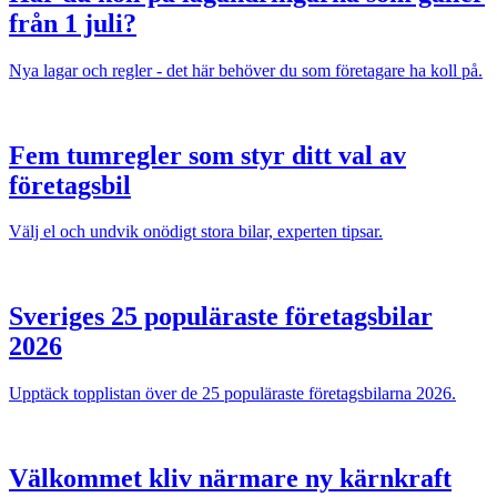
från 1 juli?
Nya lagar och regler - det här behöver du som företagare ha koll på.
Fem tumregler som styr ditt val av
företagsbil
Välj el och undvik onödigt stora bilar, experten tipsar.
Sveriges 25 populäraste företagsbilar
2026
Upptäck topplistan över de 25 populäraste företagsbilarna 2026.
Välkommet kliv närmare ny kärnkraft