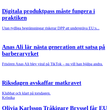
Digitala produktpass måste fungera i
praktiken
Utan tydliga begränsningar riskerar DPP att undergräva EU:s...
Anas Ali lär nästa generation att satsa på
barberaryrket
Frisören Anas Ali blev viral på TikTok – nu vill han hjälpa andra.
Riksdagen avskaffar matkravet
Klubbat och klart på torsdagen.
Krönika
Olivia Karlsson
Tråkigare Bryssel får EU