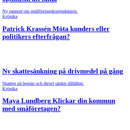
Ny rapport om småföretagskonjunkturen.
Krönika
Patrick Krassén
Möta kunders eller
politikers efterfrågan?
Ny skattesänkning på drivmedel på gång
Skatten på bensin och diesel sänkts tillfälligt.
Krönika
Maya Lundberg
Klickar din kommun
med småföretagen?