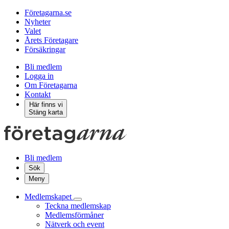
Företagarna.se
Nyheter
Valet
Årets Företagare
Försäkringar
Bli medlem
Logga in
Om Företagarna
Kontakt
Här finns vi
Stäng karta
Bli medlem
Sök
Meny
Medlemskapet
Teckna medlemskap
Medlemsförmåner
Nätverk och event