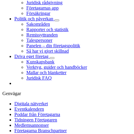
Juridisk rådgivning
Företagarnas app
Försäkringar
Politik och påverkan
Sakområden
Rapporter och statistik
Remissyttranden
Talespersoner
Panelen – din företagspolitik
Så har vi gjort skillnad
Driva eget företag
Kunskapsbank
Verktyg, guider och handböcker
Mallar och blanketter
Juridisk FAQ
Genvägar
Digitala nätverket
Eventkalendern
Poddar från Företagarna
Tidningen Företagaren
Medlemsannonser
Företagarna Branschpartner