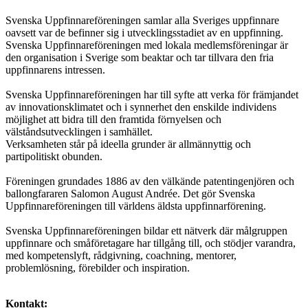
Svenska Uppfinnareföreningen samlar alla Sveriges uppfinnare
oavsett var de befinner sig i utvecklingsstadiet av en uppfinning.
Svenska Uppfinnareföreningen med lokala medlemsföreningar är
den organisation i Sverige som beaktar och tar tillvara den fria
uppfinnarens intressen.
Svenska Uppfinnareföreningen har till syfte att verka för främjandet
av innovationsklimatet och i synnerhet den enskilde individens
möjlighet att bidra till den framtida förnyelsen och
välståndsutvecklingen i samhället.
Verksamheten står på ideella grunder är allmännyttig och
partipolitiskt obunden.
Föreningen grundades 1886 av den välkände patentingenjören och
ballongfararen Salomon August Andrée. Det gör Svenska
Uppfinnareföreningen till världens äldsta uppfinnarförening.
Svenska Uppfinnareföreningen bildar ett nätverk där målgruppen
uppfinnare och småföretagare har tillgång till, och stödjer varandra,
med kompetenslyft, rådgivning, coachning, mentorer,
problemlösning, förebilder och inspiration.
Kontakt: