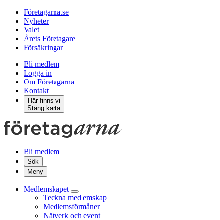
Företagarna.se
Nyheter
Valet
Årets Företagare
Försäkringar
Bli medlem
Logga in
Om Företagarna
Kontakt
Här finns vi
Stäng karta
Bli medlem
Sök
Meny
Medlemskapet
Teckna medlemskap
Medlemsförmåner
Nätverk och event