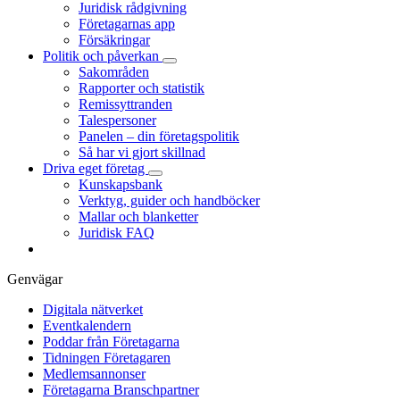
Juridisk rådgivning
Företagarnas app
Försäkringar
Politik och påverkan
Sakområden
Rapporter och statistik
Remissyttranden
Talespersoner
Panelen – din företagspolitik
Så har vi gjort skillnad
Driva eget företag
Kunskapsbank
Verktyg, guider och handböcker
Mallar och blanketter
Juridisk FAQ
Genvägar
Digitala nätverket
Eventkalendern
Poddar från Företagarna
Tidningen Företagaren
Medlemsannonser
Företagarna Branschpartner