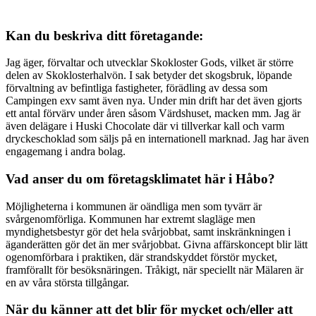
Kan du beskriva ditt företagande:
Jag äger, förvaltar och utvecklar Skokloster Gods, vilket är större
delen av Skoklosterhalvön. I sak betyder det skogsbruk, löpande
förvaltning av befintliga fastigheter, förädling av dessa som
Campingen exv samt även nya. Under min drift har det även gjorts
ett antal förvärv under åren såsom Värdshuset, macken mm. Jag är
även delägare i Huski Chocolate där vi tillverkar kall och varm
dryckeschoklad som säljs på en internationell marknad. Jag har även
engagemang i andra bolag.
Vad anser du om företagsklimatet här i Håbo?
Möjligheterna i kommunen är oändliga men som tyvärr är
svårgenomförliga. Kommunen har extremt slagläge men
myndighetsbestyr gör det hela svårjobbat, samt inskränkningen i
äganderätten gör det än mer svårjobbat. Givna affärskoncept blir lätt
ogenomförbara i praktiken, där strandskyddet förstör mycket,
framförallt för besöksnäringen. Tråkigt, när speciellt när Mälaren är
en av våra största tillgångar.
När du känner att det blir för mycket och/eller att