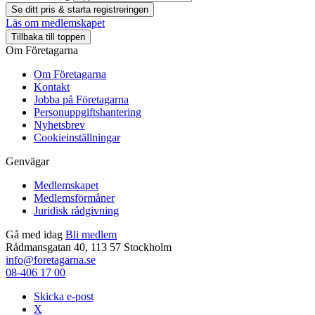
Se ditt pris & starta registreringen
Läs om medlemskapet
Tillbaka till toppen
Om Företagarna
Om Företagarna
Kontakt
Jobba på Företagarna
Personuppgiftshantering
Nyhetsbrev
Cookieinställningar
Genvägar
Medlemskapet
Medlemsförmåner
Juridisk rådgivning
Gå med idag
Bli medlem
Rådmansgatan 40, 113 57 Stockholm
info@foretagarna.se
08-406 17 00
Skicka e-post
X