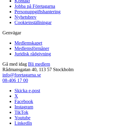
Kontakt
Jobba på Företagarna
Personuppgiftshantering
Nyhetsbrev
Cookieinställningar
Genvägar
Medlemskapet
Medlemsförmåner
Juridisk rådgivning
Gå med idag
Bli medlem
Rådmansgatan 40, 113 57 Stockholm
info@foretagarna.se
08-406 17 00
Skicka e-post
X
Facebook
Instagram
TikTok
Youtube
LinkedIn