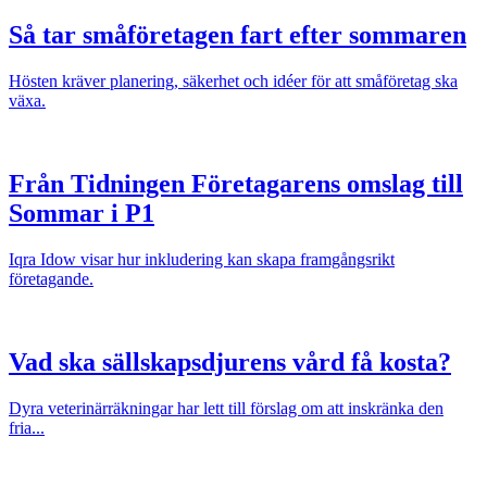
Så tar småföretagen fart efter sommaren
Hösten kräver planering, säkerhet och idéer för att småföretag ska
växa.
Från Tidningen Företagarens omslag till
Sommar i P1
Iqra Idow visar hur inkludering kan skapa framgångsrikt
företagande.
Vad ska sällskapsdjurens vård få kosta?
Dyra veterinärräkningar har lett till förslag om att inskränka den
fria...