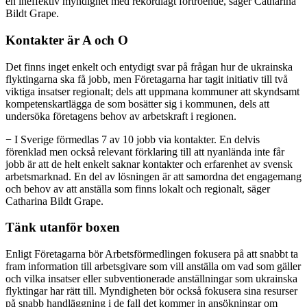
en ineffektiv myndighet med rekordlågt förtroende, säger Catharina
Bildt Grape.
Kontakter är A och O
Det finns inget enkelt och entydigt svar på frågan hur de ukrainska
flyktingarna ska få jobb, men Företagarna har tagit initiativ till två
viktiga insatser regionalt; dels att uppmana kommuner att skyndsamt
kompetenskartlägga de som bosätter sig i kommunen, dels att
undersöka företagens behov av arbetskraft i regionen.
− I Sverige förmedlas 7 av 10 jobb via kontakter. En delvis
förenklad men också relevant förklaring till att nyanlända inte får
jobb är att de helt enkelt saknar kontakter och erfarenhet av svensk
arbetsmarknad. En del av lösningen är att samordna det engagemang
och behov av att anställa som finns lokalt och regionalt, säger
Catharina Bildt Grape.
Tänk utanför boxen
Enligt Företagarna bör Arbetsförmedlingen fokusera på att snabbt ta
fram information till arbetsgivare som vill anställa om vad som gäller
och vilka insatser eller subventionerade anställningar som ukrainska
flyktingar har rätt till. Myndigheten bör också fokusera sina resurser
på snabb handläggning i de fall det kommer in ansökningar om