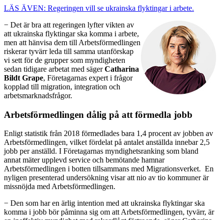
LÄS ÄVEN: Regeringen vill se ukrainska flyktingar i arbete.
− Det är bra att regeringen lyfter vikten av
att ukrainska flyktingar ska komma i arbete,
men att hänvisa dem till Arbetsförmedlingen
riskerar tyvärr leda till samma utanförskap
vi sett för de grupper som myndigheten
sedan tidigare arbetat med säger
Catharina
Bildt Grape
, Företagarnas expert i frågor
kopplad till migration, integration och
arbetsmarknadsfrågor.
Arbetsförmedlingen dålig på att förmedla jobb
Enligt statistik från 2018 förmedlades bara 1,4 procent av jobben av
Arbetsförmedlingen, vilket fördelat på antalet anställda innebar 2,5
jobb per anställd. I Företagarnas myndighetsranking som bland
annat mäter upplevd service och bemötande hamnar
Arbetsförmedlingen i botten tillsammans med Migrationsverket. En
nyligen presenterad undersökning visar att nio av tio kommuner är
missnöjda med Arbetsförmedlingen.
− Den som har en ärlig intention med att ukrainska flyktingar ska
komma i jobb bör påminna sig om att Arbetsförmedlingen, tyvärr, är