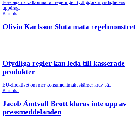
Företagarna välkomnar att regeringen tydliggörs myndighetens
uppdrag.
Krönika
Olivia Karlsson
Sluta mata regelmonstret
Otydliga regler kan leda till kasserade
produkter
EU-direktivet om mer konsumentmakt skärper krav på...
Krönika
Jacob Ämtvall
Brott klaras inte upp av
pressmeddelanden