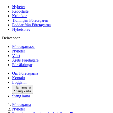
Nyheter
Reportage
Krönikor
Tidningen Företagaren
Poddar från Företagarna
Nyhetsbrev
Delwebbar
Företagarna.se
Nyheter
Valet
Årets Företagare
Försäkringar
Om Företagarna
Kontakt
Logga in
Här finns vi
Stäng karta
Stäng karta
Företagarna
Nyheter