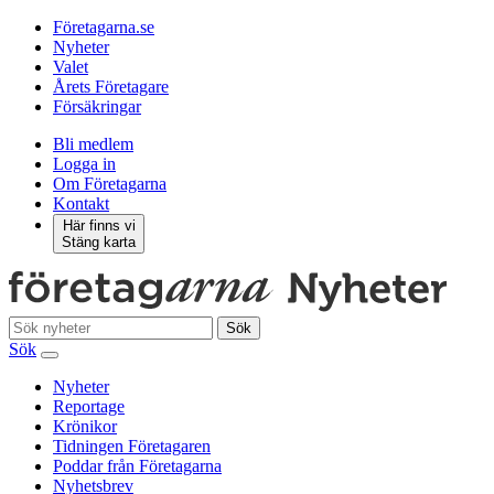
Företagarna.se
Nyheter
Valet
Årets Företagare
Försäkringar
Bli medlem
Logga in
Om Företagarna
Kontakt
Här finns vi
Stäng karta
Sök
Sök
Nyheter
Reportage
Krönikor
Tidningen Företagaren
Poddar från Företagarna
Nyhetsbrev