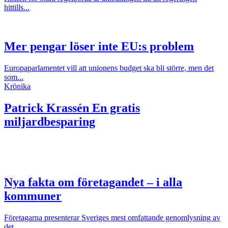
hittills...
Mer pengar löser inte EU:s problem
Europaparlamentet vill att unionens budget ska bli större, men det
som...
Krönika
Patrick Krassén
En gratis
miljardbesparing
Nya fakta om företagandet – i alla
kommuner
Företagarna presenterar Sveriges mest omfattande genomlysning av
det...