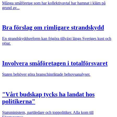
Många småföretag som har kollektivavtal har hamnat i kläm på
grund av...
Bra förslag om rimligare strandskydd
En strandskyddsreform kan frigöra tillväxt längs Sveriges kust och
sjöar.
Involvera småföretagen i totalförsvaret
Staten behöver göra branschinriktade behovsanalyser.
"Vårt budskap tycks ha landat hos
politikerna"
Statsministern, partiledare och toppolitiker. Alla kom till