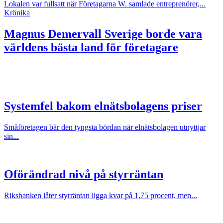
Lokalen var fullsatt när Företagarna W. samlade entreprenörer,...
Krönika
Magnus Demervall
Sverige borde vara
världens bästa land för företagare
Systemfel bakom elnätsbolagens priser
Småföretagen bär den tyngsta bördan när elnätsbolagen utnyttjar
sin...
Oförändrad nivå på styrräntan
Riksbanken låter styrräntan ligga kvar på 1,75 procent, men...