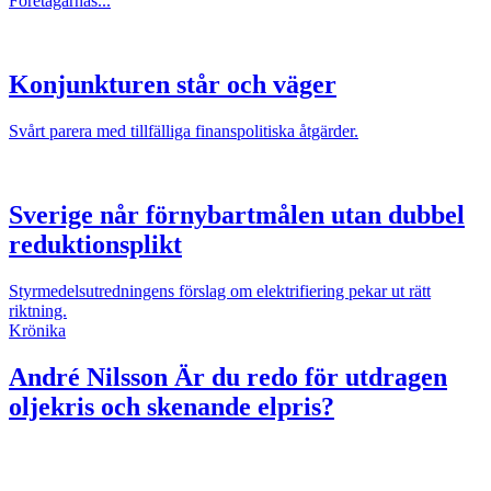
Företagarnas...
Konjunkturen står och väger
Svårt parera med tillfälliga finanspolitiska åtgärder.
Sverige når förnybartmålen utan dubbel
reduktionsplikt
Styrmedelsutredningens förslag om elektrifiering pekar ut rätt
riktning.
Krönika
André Nilsson
Är du redo för utdragen
oljekris och skenande elpris?