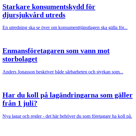
Starkare konsumentskydd för
djursjukvård utreds
En utredning ska se över om konsumenttjänstlagen ska gälla för...
Enmansföretagaren som vann mot
storbolaget
Anders Jonasson beskriver både sårbarheten och styrkan som...
Har du koll på lagändringarna som gäller
från 1 juli?
Nya lagar och regler - det här behöver du som företagare ha koll på.