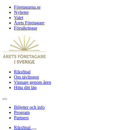
Företagarna.se
Nyheter
Valet
Årets Företagare
Försäkringar
Riksfinal
Om tävlingen
Vinnare genom åren
Hitta ditt län
Biljetter och info
Program
Partners
Riksfinal