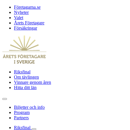
Företagarna.se
Nyheter
Valet
Årets Företagare
Försäkringar
Riksfinal
Om tävlingen
Vinnare genom åren
Hitta ditt län
Biljetter och info
Program
Partners
Riksfinal