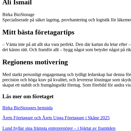
Ali Ismail
Birka BioStorage
Specialiserade på säker lagring, provhantering och logistik för läkem
Mitt bästa företagartips
– Vänta inte på att allt ska vara perfekt. Den där kartan du letar efte
det känns rätt. Och framför allt – bygg något som betyder något på rikt
Regionens motivering
Med starkt personligt engagemang och tydligt ledarskap har denna för
precision och höga krav på kvalitet, och levererar lösningar som sky
skapat ett stabilt och framgångsrikt företag. Som förebild för andra vi
Läs mer om företaget
Birka BioStorages hemsida
Årets Företagare och Årets Unga Företagare i Skåne 2025
Lund hyllar sina främsta entreprenörer – i hjärtat av framtiden