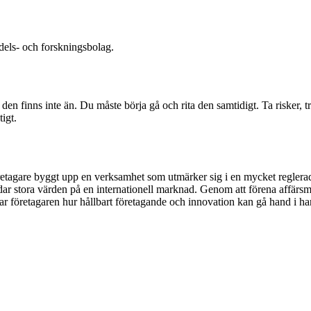
edels- och forskningsbolag.
r – den finns inte än. Du måste börja gå och rita den samtidigt. Ta risk
igt.
etagare byggt upp en verksamhet som utmärker sig i en mycket reglerad 
ddar stora värden på en internationell marknad. Genom att förena affär
sar företagaren hur hållbart företagande och innovation kan gå hand i han