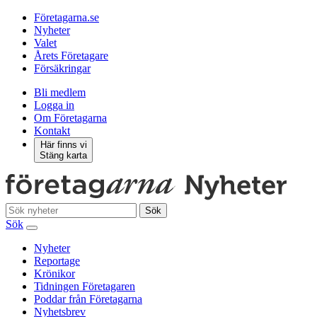
Företagarna.se
Nyheter
Valet
Årets Företagare
Försäkringar
Bli medlem
Logga in
Om Företagarna
Kontakt
Här finns vi
Stäng karta
Sök
Sök
Nyheter
Reportage
Krönikor
Tidningen Företagaren
Poddar från Företagarna
Nyhetsbrev