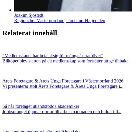
Joakim Sjöstedt
Regionchef Västernorrland, Jämtland-Härjedalen
Relaterat innehåll
“Medlemskapet har betalat sig för många år framöver”
Bilköpet blev starten på ett medlemskap som fortsätter att ge tillbaka.
Årets Företagare & Årets Unga Företagare i Västernorrland 2026
Vi presenterar stolt Årets Företagare & Årets Unga Företagare i...
Så når företaget utlandsfödda akademiker
Jobbsprånget öppnar dörrar till arbetsmarknaden och bidrar till...
Unga entreprenörer på väg mot Almedalen