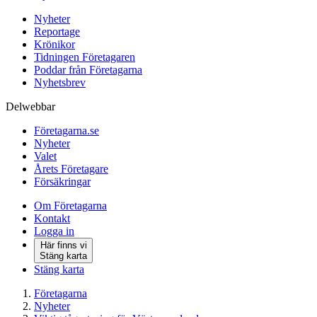
Nyheter
Reportage
Krönikor
Tidningen Företagaren
Poddar från Företagarna
Nyhetsbrev
Delwebbar
Företagarna.se
Nyheter
Valet
Årets Företagare
Försäkringar
Om Företagarna
Kontakt
Logga in
Här finns vi
Stäng karta
Stäng karta
Företagarna
Nyheter