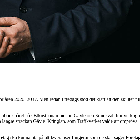
r åren 2026–2037. Men redan i fredags stod det klart att den skjuter till
av dubbelspåret på Ostkustbanan mellan Gävle och Sundsvall blir verkli
en längre sträckan Gävle–Kringlan, som Trafikverket valde att ompröva. 
öretag ska kunna lita på att leveranser fungerar som de ska, säger Föret